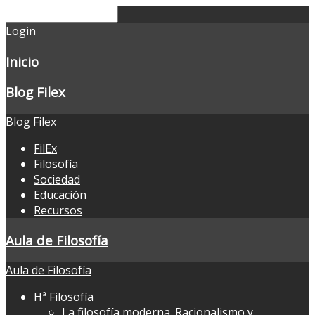
Login
Inicio
Blog Filex
Blog Filex
FilEx
Filosofía
Sociedad
Educación
Recursos
Aula de Filosofía
Aula de Filosofía
Hª Filosofía
La filosofía moderna. Racionalismo y