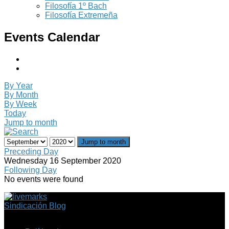
Filosofía 1º Bach
Filosofía Extremeña
Events Calendar
By Year
By Month
By Week
Today
Jump to month
Jump to month
Preceding Day
Wednesday 16 September 2020
Following Day
No events were found
Sindicación Blog