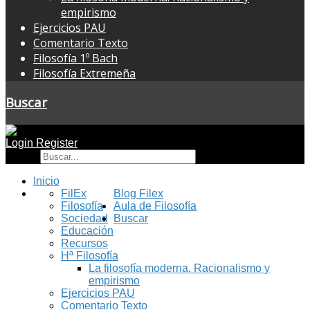
empirismo
Ejercicios PAU
Comentario Texto
Filosofía 1º Bach
Filosofía Extremeña
Buscar
Login
Register
Buscar
Inicio
FilEx
Blog Filex
Filosofía
Aula de Filosofía
Sociedad
Buscar
Educación
Recursos
Hª Filosofía
La filosofía moderna. Racionalismo y
empirismo
Ejercicios PAU
Comentario Texto