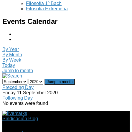
Filosofía 1º Bach
Filosofía Extremeña
Events Calendar
By Year
By Month
By Week
Today
Jump to month
Jump to month
Preceding Day
Friday 11 September 2020
Following Day
No events were found
Sindicación Blog