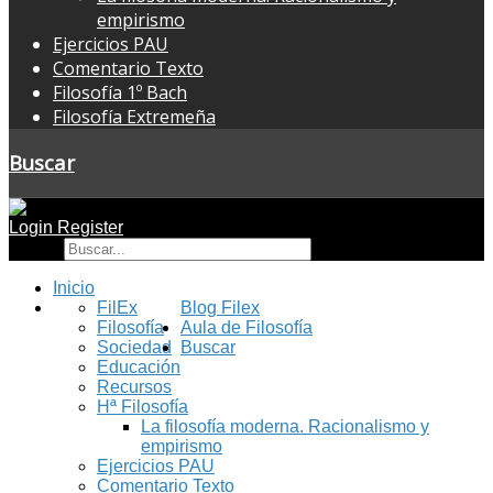
empirismo
Ejercicios PAU
Comentario Texto
Filosofía 1º Bach
Filosofía Extremeña
Buscar
Login
Register
Buscar
Inicio
FilEx
Blog Filex
Filosofía
Aula de Filosofía
Sociedad
Buscar
Educación
Recursos
Hª Filosofía
La filosofía moderna. Racionalismo y
empirismo
Ejercicios PAU
Comentario Texto