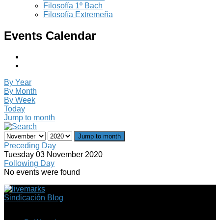
Filosofía 1º Bach
Filosofía Extremeña
Events Calendar
By Year
By Month
By Week
Today
Jump to month
Jump to month
Preceding Day
Tuesday 03 November 2020
Following Day
No events were found
Sindicación Blog