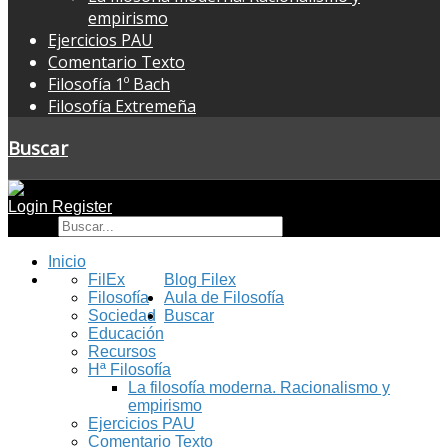
empirismo
Ejercicios PAU
Comentario Texto
Filosofía 1º Bach
Filosofía Extremeña
Buscar
Login
Register
Buscar
Inicio
FilEx
Blog Filex
Filosofía
Aula de Filosofía
Sociedad
Buscar
Educación
Recursos
Hª Filosofía
La filosofía moderna. Racionalismo y
empirismo
Ejercicios PAU
Comentario Texto