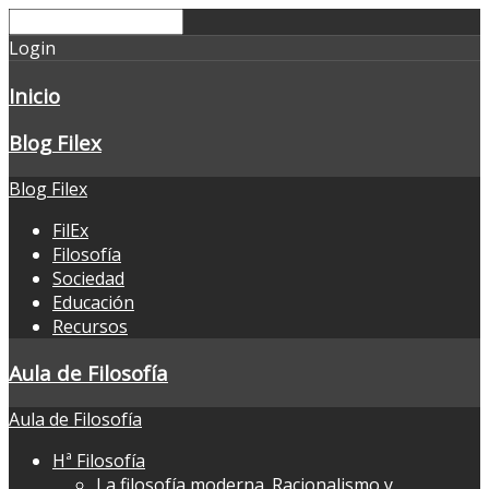
Login
Inicio
Blog Filex
Blog Filex
FilEx
Filosofía
Sociedad
Educación
Recursos
Aula de Filosofía
Aula de Filosofía
Hª Filosofía
La filosofía moderna. Racionalismo y