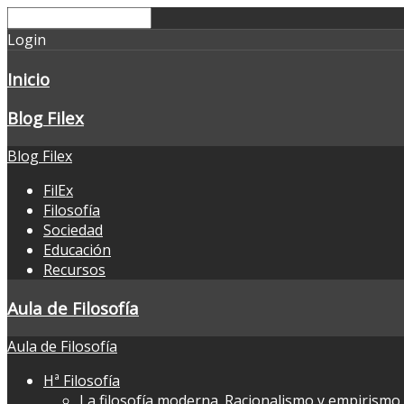
Login
Inicio
Blog Filex
Blog Filex
FilEx
Filosofía
Sociedad
Educación
Recursos
Aula de Filosofía
Aula de Filosofía
Hª Filosofía
La filosofía moderna. Racionalismo y empirismo