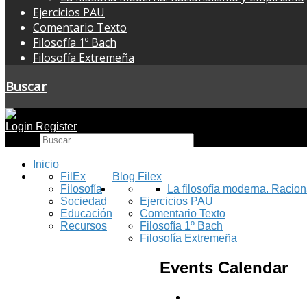
Ejercicios PAU
Comentario Texto
Filosofía 1º Bach
Filosofía Extremeña
Buscar
Login
Register
Buscar
Inicio
FilEx
Blog Filex
Filosofía
La filosofía moderna. Racio
Sociedad
Ejercicios PAU
Educación
Comentario Texto
Recursos
Filosofía 1º Bach
Filosofía Extremeña
Events Calendar