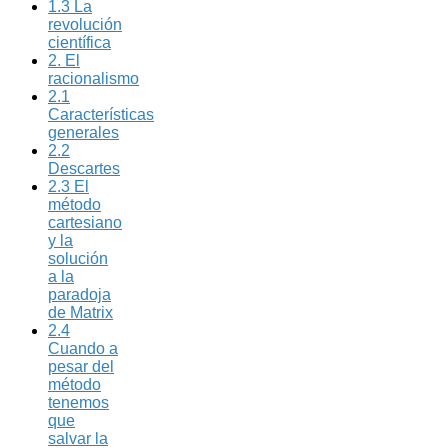
1.3 La
revolución
científica
2. El
racionalismo
2.1
Características
generales
2.2
Descartes
2.3 El
método
cartesiano
y la
solución
a la
paradoja
de Matrix
2.4
Cuando a
pesar del
método
tenemos
que
salvar la