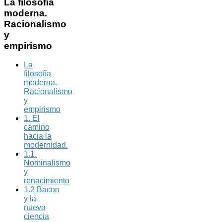
La
filosofía
moderna.
Racionalismo
y
empirismo
La
filosofía
moderna.
Racionalismo
y
empirismo
1. El
camino
hacia la
modernidad.
1.1.
Nominalismo
y
renacimiento
1.2 Bacon
y la
nueva
ciencia