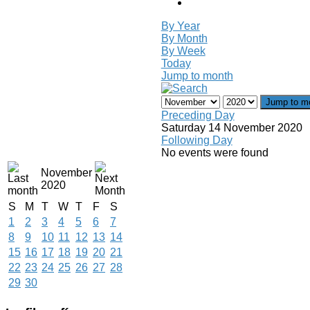
By Year
By Month
By Week
Today
Jump to month
Jump to m
Preceding Day
Saturday 14 November 2020
Following Day
No events were found
November
2020
S
M
T
W
T
F
S
1
2
3
4
5
6
7
8
9
10
11
12
13
14
15
16
17
18
19
20
21
22
23
24
25
26
27
28
29
30