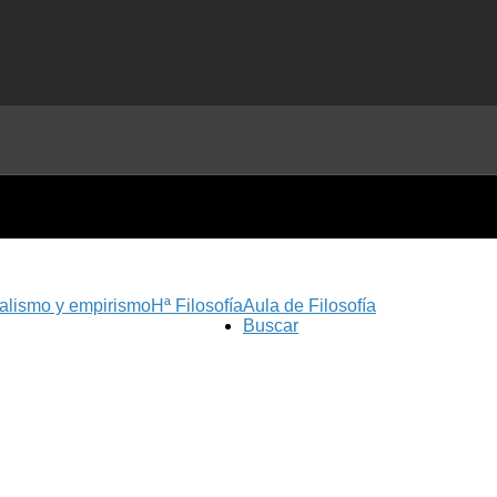
nalismo y empirismo
Hª Filosofía
Aula de Filosofía
Buscar