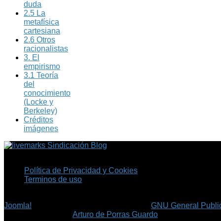
duda
2.5 La
metafísica
cartesiana
2.6 Otros
racionalistas
3. El
empirismo
3.1 Teoría
del
conocimiento
(Locke y
Berkeley)
Créditos
imágenes
Sindicación Blog
Política de Privacidad y Cookies
Terminos de uso
Copyright © 2026 Fil.ex . Todos los derechos reservados.
Joomla!
es software libre, liberado bajo la
GNU General Public
©
Arturo de Porras Guardo