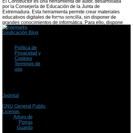
El Constructor es una herramienta de autor, desarrollada
por la Consejería de Educación de la Junta de
Extremadura. Esta herramienta permite crear materiales
educativos digitales de forma sencilla, sin disponer de
CedThumbnails
grandes conocimientos de informática. Para ello, dispone
de un …
Sindicación Blog
Política de
Privacidad y
Cookies
Terminos de
uso
Copyright © 2026 Fil.ex
. Todos los derechos
reservados.
Joomla!
es software
libre, liberado bajo la
GNU General Public
License.
©
Arturo de
Porras
Guardo