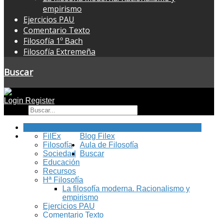
empirismo
Ejercicios PAU
Comentario Texto
Filosofía 1º Bach
Filosofía Extremeña
Buscar
Login
Register
Buscar
Inicio
FilEx
Blog Filex
Filosofía
Aula de Filosofía
Sociedad
Buscar
Educación
Recursos
Hª Filosofía
La filosofía moderna. Racionalismo y
empirismo
Ejercicios PAU
Comentario Texto