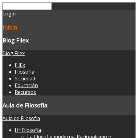
Login
Inicio
Blog Filex
Blog Filex
FilEx
Filosofía
Sociedad
Educación
Recursos
Aula de Filosofía
Aula de Filosofía
Hª Filosofía
La filosofía moderna. Racionalismo y