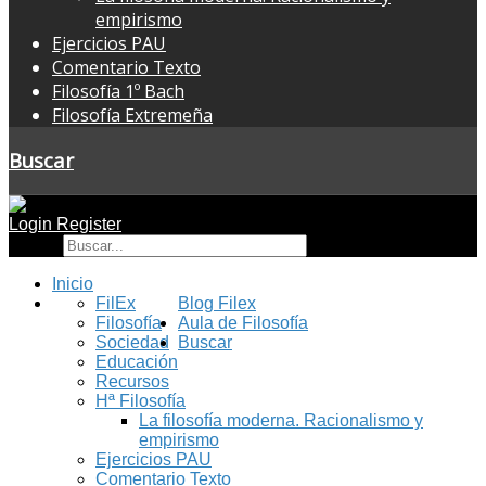
empirismo
Ejercicios PAU
Comentario Texto
Filosofía 1º Bach
Filosofía Extremeña
Buscar
Login
Register
Buscar
Inicio
FilEx
Blog Filex
Filosofía
Aula de Filosofía
Sociedad
Buscar
Educación
Recursos
Hª Filosofía
La filosofía moderna. Racionalismo y
empirismo
Ejercicios PAU
Comentario Texto