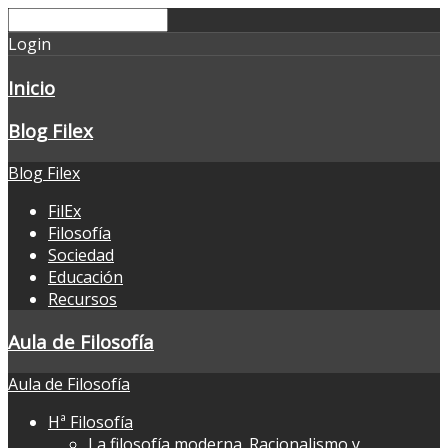
Login
Inicio
Blog Filex
Blog Filex
FilEx
Filosofía
Sociedad
Educación
Recursos
Aula de Filosofía
Aula de Filosofía
Hª Filosofía
La filosofía moderna. Racionalismo y