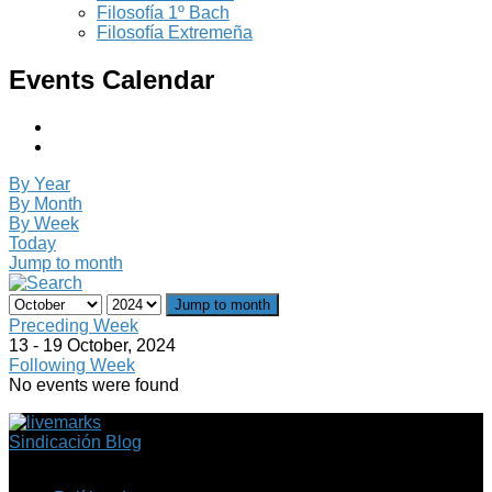
Filosofía 1º Bach
Filosofía Extremeña
Events Calendar
By Year
By Month
By Week
Today
Jump to month
Jump to month
Preceding Week
13 - 19 October, 2024
Following Week
No events were found
Sindicación Blog