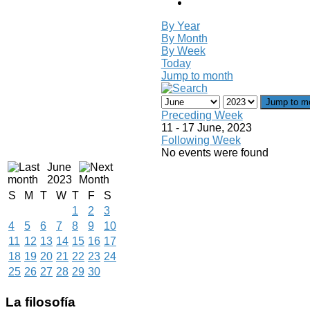
By Year
By Month
By Week
Today
Jump to month
Jump to m
Preceding Week
11 - 17 June, 2023
Following Week
No events were found
June
2023
S
M
T
W
T
F
S
1
2
3
4
5
6
7
8
9
10
11
12
13
14
15
16
17
18
19
20
21
22
23
24
25
26
27
28
29
30
La
filosofía