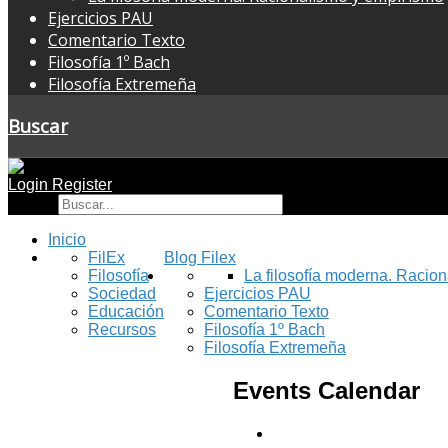
Ejercicios PAU
Comentario Texto
Filosofía 1º Bach
Filosofía Extremeña
Buscar
Login
Register
Buscar
Inicio
FilEx
Blog Filex
Filosofía
La filosofía moderna. Racio
Sociedad
Ejercicios PAU
Educación
Comentario Texto
Recursos
Filosofía 1º Bach
Filosofía Extremeña
Events Calendar