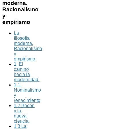
moderna.
Racionalismo
y
empirismo
La
filosofía
moderna.
Racionalismo
y
empirismo
1. El
camino
hacia la
modernidad.
1.1.
Nominalismo
y
renacimiento
1.2 Bacon
y la
nueva
ciencia
1.3 La