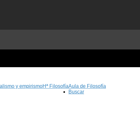
nalismo y empirismo
Hª Filosofía
Aula de Filosofía
Buscar