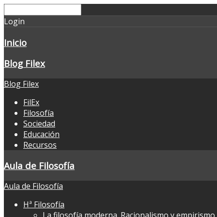
Login
Inicio
Blog Filex
Blog Filex
FilEx
Filosofía
Sociedad
Educación
Recursos
Aula de Filosofía
Aula de Filosofía
Hª Filosofía
La filosofía moderna. Racionalismo y empirismo