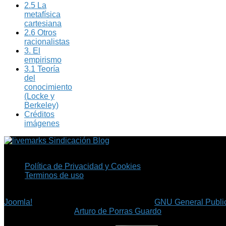
2.5 La
metafísica
cartesiana
2.6 Otros
racionalistas
3. El
empirismo
3.1 Teoría
del
conocimiento
(Locke y
Berkeley)
Créditos
imágenes
Sindicación Blog
Política de Privacidad y Cookies
Terminos de uso
Copyright © 2026 Fil.ex . Todos los derechos reservados.
Joomla!
es software libre, liberado bajo la
GNU General Public
©
Arturo de Porras Guardo