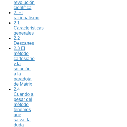
revolución
científica
2. El
racionalismo
2.1
Características
generales
2.2
Descartes
2.3 El
método
cartesiano
y la
solución
a la
paradoja
de Matrix
2.4
Cuando a
pesar del
método
tenemos
que
salvar la
duda