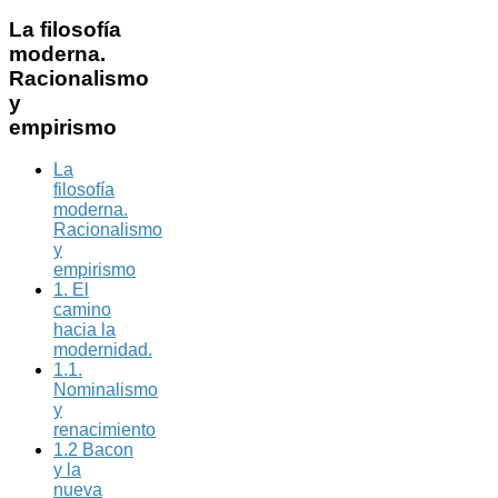
La
filosofía
moderna.
Racionalismo
y
empirismo
La
filosofía
moderna.
Racionalismo
y
empirismo
1. El
camino
hacia la
modernidad.
1.1.
Nominalismo
y
renacimiento
1.2 Bacon
y la
nueva