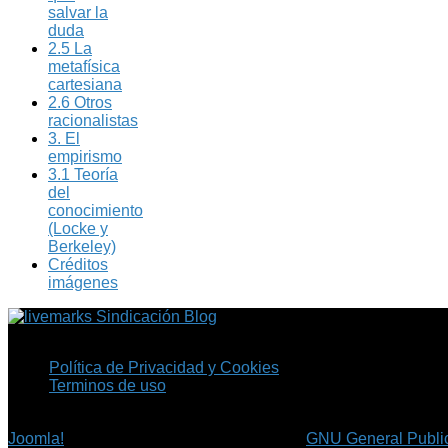
salvar la
duda
2.5 La
metafísica
cartesiana
2.6 Otros
racionalistas
3. El
empirismo
3.1 Teoría
del
conocimiento
(Locke y
Berkeley)
Créditos
imágenes
Sindicación Blog
Política de Privacidad y Cookies
Terminos de uso
Copyright © 2026 Fil.ex . Todos los derechos reservados.
Joomla!
es software libre, liberado bajo la
GNU General Public