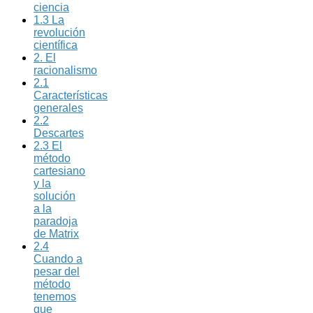
ciencia
1.3 La
revolución
científica
2. El
racionalismo
2.1
Características
generales
2.2
Descartes
2.3 El
método
cartesiano
y la
solución
a la
paradoja
de Matrix
2.4
Cuando a
pesar del
método
tenemos
que