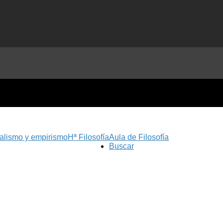
nalismo y empirismo
Hª Filosofía
Aula de Filosofía
Buscar