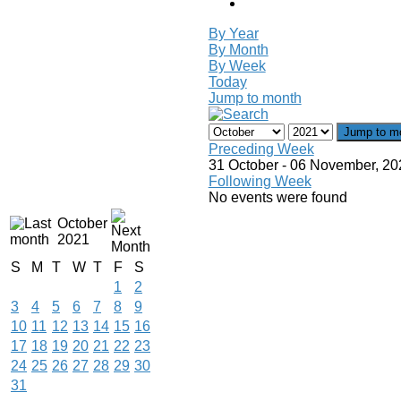
By Year
By Month
By Week
Today
Jump to month
Jump to m
Preceding Week
31 October - 06 November, 20
Following Week
No events were found
October
2021
S
M
T
W
T
F
S
1
2
3
4
5
6
7
8
9
10
11
12
13
14
15
16
17
18
19
20
21
22
23
24
25
26
27
28
29
30
31