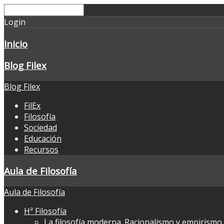
Login
Inicio
Blog Filex
Blog Filex
FilEx
Filosofía
Sociedad
Educación
Recursos
Aula de Filosofía
Aula de Filosofía
Hª Filosofía
La filosofía moderna. Racionalismo y empirismo