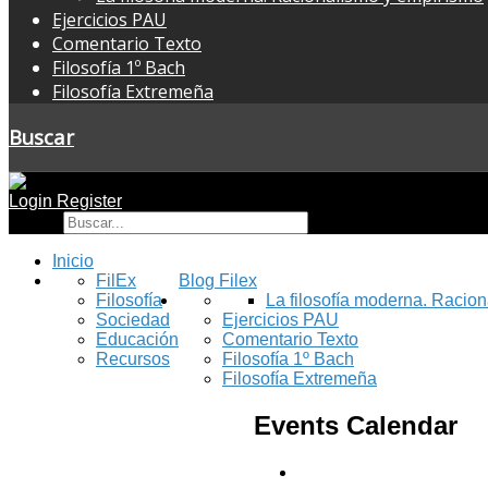
Ejercicios PAU
Comentario Texto
Filosofía 1º Bach
Filosofía Extremeña
Buscar
Login
Register
Buscar
Inicio
FilEx
Blog Filex
Filosofía
La filosofía moderna. Racio
Sociedad
Ejercicios PAU
Educación
Comentario Texto
Recursos
Filosofía 1º Bach
Filosofía Extremeña
Events Calendar