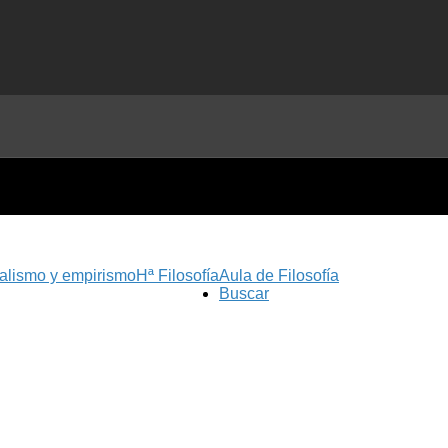
nalismo y empirismo
Hª Filosofía
Aula de Filosofía
Buscar