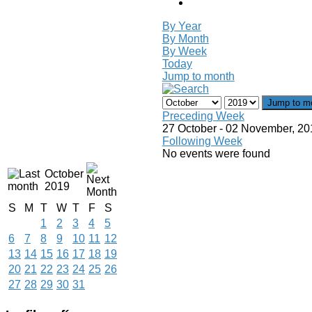
By Year
By Month
By Week
Today
Jump to month
Jump to m
Preceding Week
27 October - 02 November, 20
Following Week
No events were found
October
2019
S
M
T
W
T
F
S
1
2
3
4
5
6
7
8
9
10
11
12
13
14
15
16
17
18
19
20
21
22
23
24
25
26
27
28
29
30
31