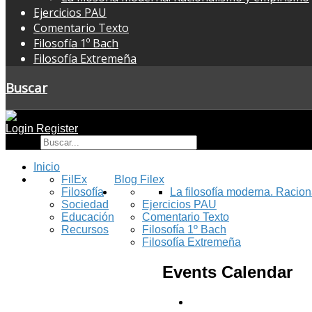
Ejercicios PAU
Comentario Texto
Filosofía 1º Bach
Filosofía Extremeña
Buscar
Login
Register
Buscar
Inicio
FilEx
Blog Filex
Filosofía
La filosofía moderna. Racio
Sociedad
Ejercicios PAU
Educación
Comentario Texto
Recursos
Filosofía 1º Bach
Filosofía Extremeña
Events Calendar