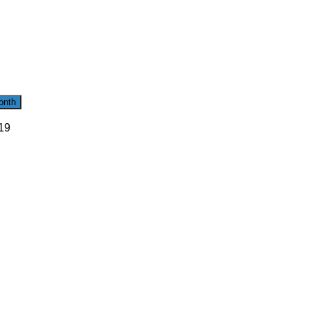
onth
19