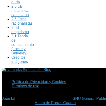
duda
2.5 La
metafísica
cartesiana
2.6 Otros
racionalistas
3. El
empirismo
3.1 Teoría
del
conocimiento
(Locke y
Berkeley)
Créditos
imágenes
Sindicación Blog
Política de Privacidad y Cookies
Terminos de uso
Copyright © 2026 Fil.ex . Todos los derechos reservados.
Joomla!
es software libre, liberado bajo la
GNU General Public
©
Arturo de Porras Guardo