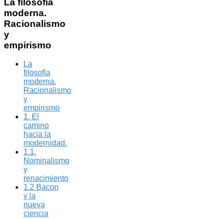
La
filosofía
moderna.
Racionalismo
y
empirismo
La
filosofía
moderna.
Racionalismo
y
empirismo
1. El
camino
hacia la
modernidad.
1.1.
Nominalismo
y
renacimiento
1.2 Bacon
y la
nueva
ciencia