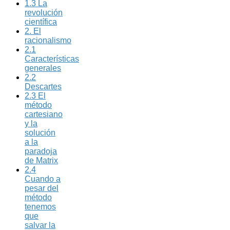
1.3 La
revolución
científica
2. El
racionalismo
2.1
Características
generales
2.2
Descartes
2.3 El
método
cartesiano
y la
solución
a la
paradoja
de Matrix
2.4
Cuando a
pesar del
método
tenemos
que
salvar la