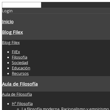
Login
Inicio
Blog Filex
Blog Filex
FilEx
Filosofía
Sociedad
Educación
Recursos
Aula de Filosofía
Aula de Filosofía
Hª Filosofía
La filosofía moderna. Racionalismo y empirismo