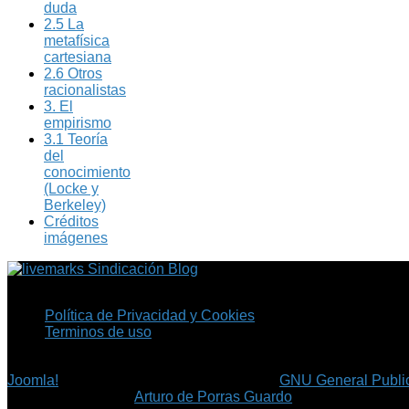
duda
2.5 La
metafísica
cartesiana
2.6 Otros
racionalistas
3. El
empirismo
3.1 Teoría
del
conocimiento
(Locke y
Berkeley)
Créditos
imágenes
Sindicación Blog
Política de Privacidad y Cookies
Terminos de uso
Copyright © 2026 Fil.ex . Todos los derechos reservados.
Joomla!
es software libre, liberado bajo la
GNU General Public
©
Arturo de Porras Guardo