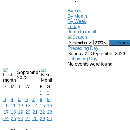
By Year
By Month
By Week
Today
Jump to month
Jump to m
Preceding Day
Sunday 24 September 2023
Following Day
No events were found
September
2023
S
M
T
W
T
F
S
1
2
3
4
5
6
7
8
9
10
11
12
13
14
15
16
17
18
19
20
21
22
23
24
25
26
27
28
29
30