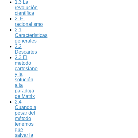
1.3 La
revolución
científica
2. El
racionalismo
2.1
Características
generales
2.2
Descartes
2.3 El
método
cartesiano
y la
solución
a la
paradoja
de Matrix
2.4
Cuando a
pesar del
método
tenemos
que
salvar la