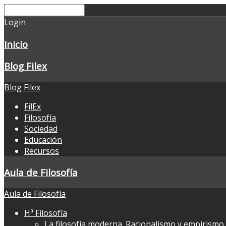
Login
Inicio
Blog Filex
Blog Filex
FilEx
Filosofía
Sociedad
Educación
Recursos
Aula de Filosofía
Aula de Filosofía
Hª Filosofía
La filosofía moderna. Racionalismo y empirismo