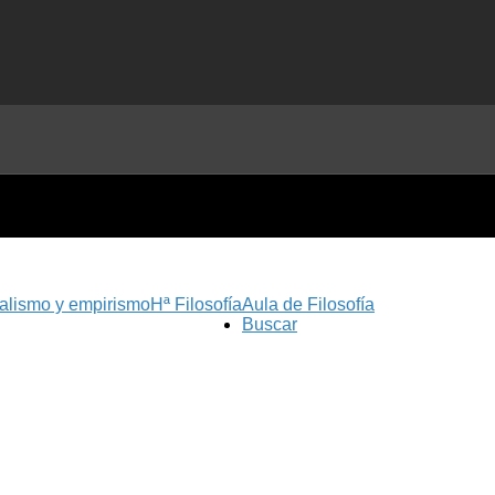
nalismo y empirismo
Hª Filosofía
Aula de Filosofía
Buscar