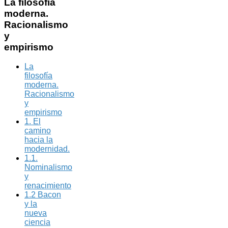
La
filosofía
moderna.
Racionalismo
y
empirismo
La
filosofía
moderna.
Racionalismo
y
empirismo
1. El
camino
hacia la
modernidad.
1.1.
Nominalismo
y
renacimiento
1.2 Bacon
y la
nueva
ciencia