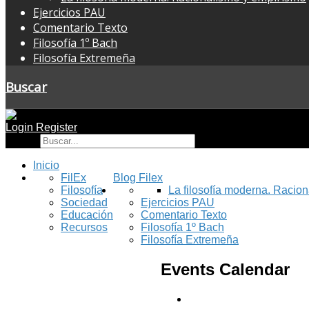
Ejercicios PAU
Comentario Texto
Filosofía 1º Bach
Filosofía Extremeña
Buscar
Login
Register
Buscar
Inicio
FilEx
Blog Filex
Filosofía
La filosofía moderna. Racio
Sociedad
Ejercicios PAU
Educación
Comentario Texto
Recursos
Filosofía 1º Bach
Filosofía Extremeña
Events Calendar