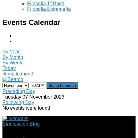
Filosofía 1º Bach
Filosofía Extremeña
Events Calendar
By Year
By Month
By Week
Today
Jump to month
Jump to month
Preceding Day
Tuesday 07 November 2023
Following Day
No events were found
Sindicación Blog