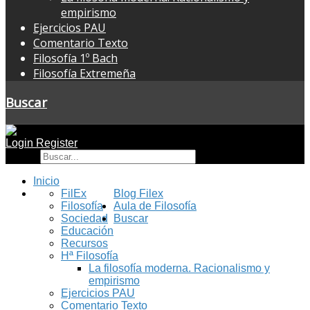
empirismo
Ejercicios PAU
Comentario Texto
Filosofía 1º Bach
Filosofía Extremeña
Buscar
Login
Register
Buscar
Inicio
FilEx
Blog Filex
Filosofía
Aula de Filosofía
Sociedad
Buscar
Educación
Recursos
Hª Filosofía
La filosofía moderna. Racionalismo y
empirismo
Ejercicios PAU
Comentario Texto