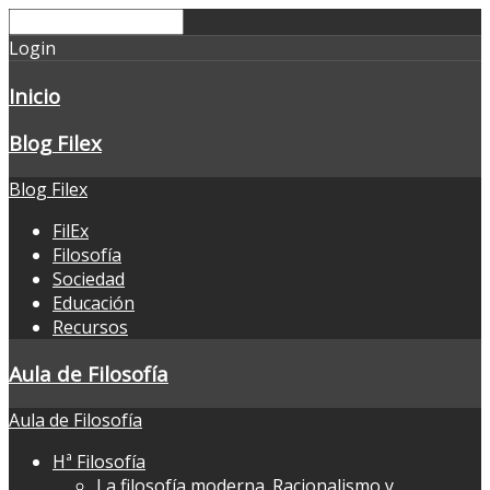
Login
Inicio
Blog Filex
Blog Filex
FilEx
Filosofía
Sociedad
Educación
Recursos
Aula de Filosofía
Aula de Filosofía
Hª Filosofía
La filosofía moderna. Racionalismo y