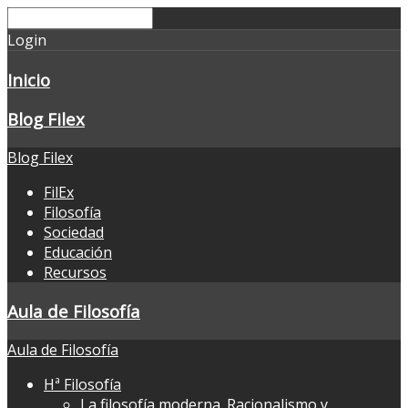
Login
Inicio
Blog Filex
Blog Filex
FilEx
Filosofía
Sociedad
Educación
Recursos
Aula de Filosofía
Aula de Filosofía
Hª Filosofía
La filosofía moderna. Racionalismo y