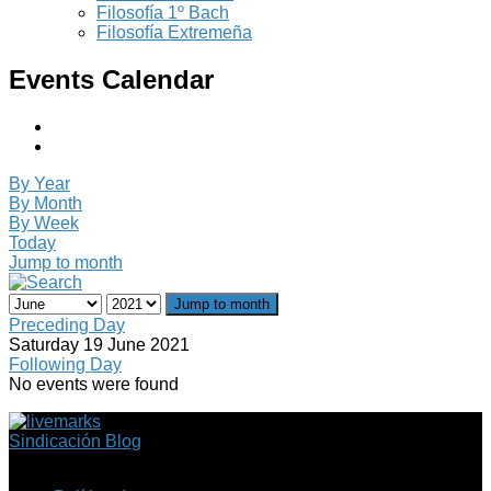
Filosofía 1º Bach
Filosofía Extremeña
Events Calendar
By Year
By Month
By Week
Today
Jump to month
Jump to month
Preceding Day
Saturday 19 June 2021
Following Day
No events were found
Sindicación Blog