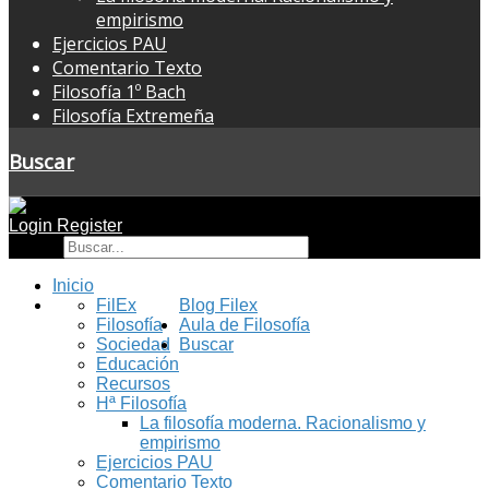
empirismo
Ejercicios PAU
Comentario Texto
Filosofía 1º Bach
Filosofía Extremeña
Buscar
Login
Register
Buscar
Inicio
FilEx
Blog Filex
Filosofía
Aula de Filosofía
Sociedad
Buscar
Educación
Recursos
Hª Filosofía
La filosofía moderna. Racionalismo y
empirismo
Ejercicios PAU
Comentario Texto