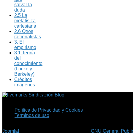
salvar la
duda
2.5 La
metafísica
cartesiana
2.6 Otros
racionalistas
3. El
empirismo
3.1 Teoría
del
conocimiento
(Locke y
Berkeley)
Créditos
imágenes
Sindicación Blog
Política de Privacidad y Cookies
Terminos de uso
Copyright © 2026 Fil.ex . Todos los derechos reservados.
Joomla!
es software libre, liberado bajo la
GNU General Public