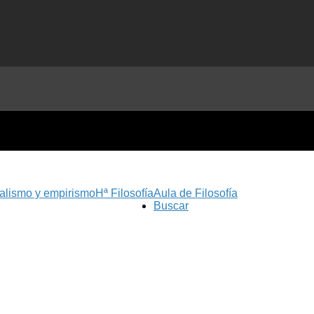
nalismo y empirismo
Hª Filosofía
Aula de Filosofía
Buscar