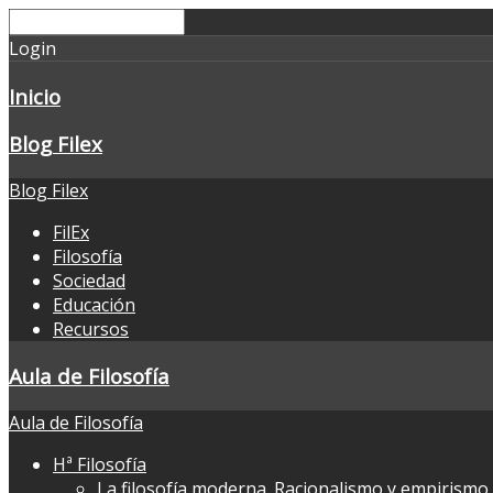
Login
Inicio
Blog Filex
Blog Filex
FilEx
Filosofía
Sociedad
Educación
Recursos
Aula de Filosofía
Aula de Filosofía
Hª Filosofía
La filosofía moderna. Racionalismo y empirismo