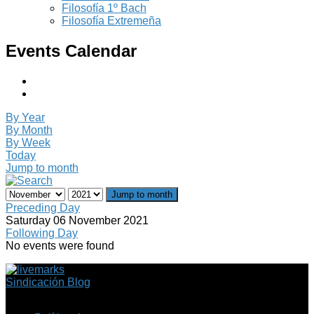
Filosofía 1º Bach
Filosofía Extremeña
Events Calendar
By Year
By Month
By Week
Today
Jump to month
Jump to month
Preceding Day
Saturday 06 November 2021
Following Day
No events were found
Sindicación Blog