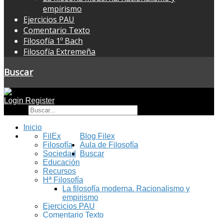
empirismo
Ejercicios PAU
Comentario Texto
Filosofía 1º Bach
Filosofía Extremeña
Buscar
Login
Register
Buscar
Inicio
FilEx
Blog Filex
Filosofía
Aula de Filosofía
Sociedad
Buscar
Educación
Recursos
Hª Filosofía
La filosofía moderna. Racionalismo y
empirismo
Ejercicios PAU
Comentario Texto