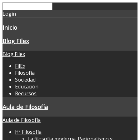
Login
Inicio
Blog Filex
Blog Filex
FilEx
Filosofía
Sociedad
Educación
Recursos
Aula de Filosofía
Aula de Filosofía
Hª Filosofía
La filosofía moderna. Racionalismo y