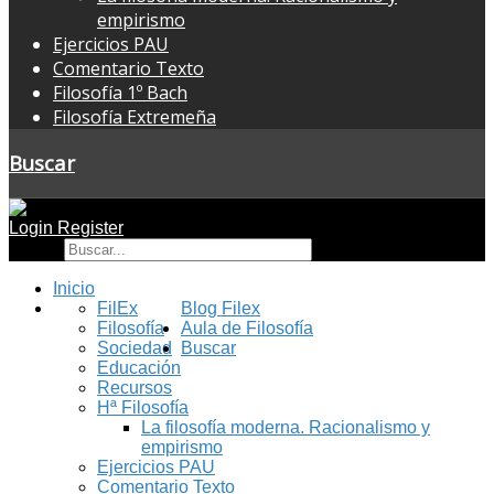
empirismo
Ejercicios PAU
Comentario Texto
Filosofía 1º Bach
Filosofía Extremeña
Buscar
Login
Register
Buscar
Inicio
FilEx
Blog Filex
Filosofía
Aula de Filosofía
Sociedad
Buscar
Educación
Recursos
Hª Filosofía
La filosofía moderna. Racionalismo y
empirismo
Ejercicios PAU
Comentario Texto