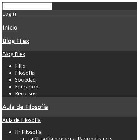
Login
Inicio
Blog Filex
Blog Filex
FilEx
Filosofía
Sociedad
Educación
Recursos
Aula de Filosofía
Aula de Filosofía
Hª Filosofía
La filosofía moderna. Racionalismo y