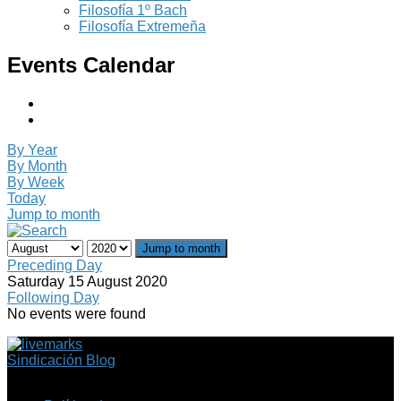
Filosofía 1º Bach
Filosofía Extremeña
Events Calendar
By Year
By Month
By Week
Today
Jump to month
Jump to month
Preceding Day
Saturday 15 August 2020
Following Day
No events were found
Sindicación Blog