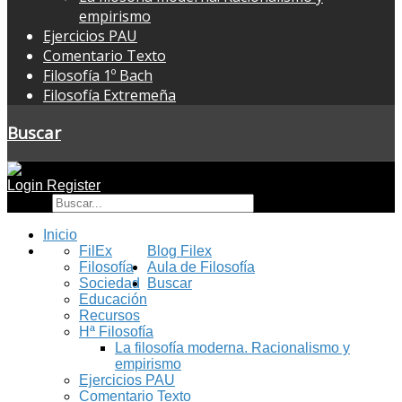
empirismo
Ejercicios PAU
Comentario Texto
Filosofía 1º Bach
Filosofía Extremeña
Buscar
Login
Register
Buscar
Inicio
FilEx
Blog Filex
Filosofía
Aula de Filosofía
Sociedad
Buscar
Educación
Recursos
Hª Filosofía
La filosofía moderna. Racionalismo y
empirismo
Ejercicios PAU
Comentario Texto