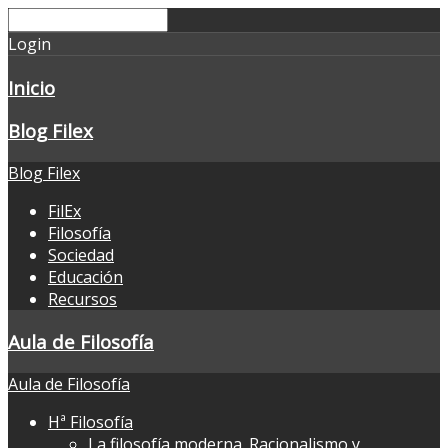
Login
Inicio
Blog Filex
Blog Filex
FilEx
Filosofía
Sociedad
Educación
Recursos
Aula de Filosofía
Aula de Filosofía
Hª Filosofía
La filosofía moderna. Racionalismo y