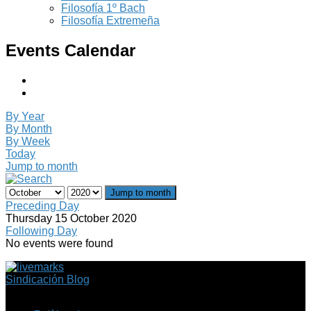
Filosofía 1º Bach
Filosofía Extremeña
Events Calendar
By Year
By Month
By Week
Today
Jump to month
Jump to month
Preceding Day
Thursday 15 October 2020
Following Day
No events were found
Sindicación Blog