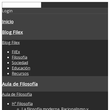
Login
Inicio
Blog Filex
Blog Filex
FilEx
Filosofía
Sociedad
Educación
Recursos
Aula de Filosofía
Aula de Filosofía
Hª Filosofía
La filosofía moderna. Racionalismo y