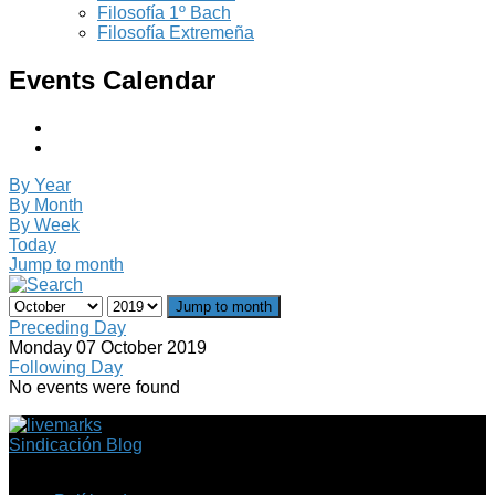
Filosofía 1º Bach
Filosofía Extremeña
Events Calendar
By Year
By Month
By Week
Today
Jump to month
Jump to month
Preceding Day
Monday 07 October 2019
Following Day
No events were found
Sindicación Blog