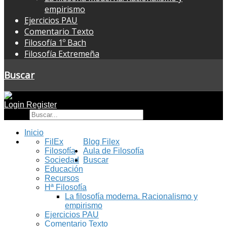
empirismo
Ejercicios PAU
Comentario Texto
Filosofía 1º Bach
Filosofía Extremeña
Buscar
Login
Register
Buscar
Inicio
FilEx
Blog Filex
Filosofía
Aula de Filosofía
Sociedad
Buscar
Educación
Recursos
Hª Filosofía
La filosofía moderna. Racionalismo y
empirismo
Ejercicios PAU
Comentario Texto