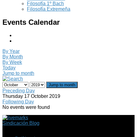
Filosofía 1º Bach
Filosofía Extremeña
Events Calendar
By Year
By Month
By Week
Today
Jump to month
Jump to month
Preceding Day
Thursday 17 October 2019
Following Day
No events were found
Sindicación Blog