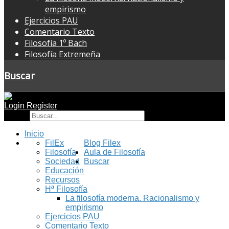
empirismo
Ejercicios PAU
Comentario Texto
Filosofía 1º Bach
Filosofía Extremeña
Buscar
Login
Register
Buscar
Inicio
FilEx
Blog Filex
Filosofía
Aula de Filosofía
Sociedad
Buscar
Educación
Recursos
Hª Filosofía
La filosofía moderna. Racionalismo y
empirismo
Ejercicios PAU
Comentario Texto