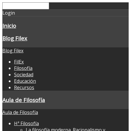
Login
Inicio
Blog Filex
Blog Filex
FilEx
Filosofía
Sociedad
Educación
Recursos
Aula de Filosofía
Aula de Filosofía
Hª Filosofía
La filosofía moderna. Racionalismo y