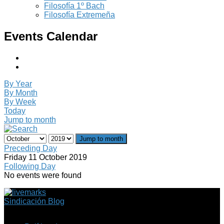
Filosofía 1º Bach
Filosofía Extremeña
Events Calendar
By Year
By Month
By Week
Today
Jump to month
Jump to month
Preceding Day
Friday 11 October 2019
Following Day
No events were found
Sindicación Blog