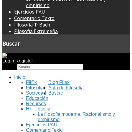
empirismo
Ejercicios PAU
Comentario Texto
Filosofía 1º Bach
Filosofía Extremeña
Buscar
Login
Register
Buscar
Inicio
FilEx
Blog Filex
Filosofía
Aula de Filosofía
Sociedad
Buscar
Educación
Recursos
Hª Filosofía
La filosofía moderna. Racionalismo y
empirismo
Ejercicios PAU
Comentario Texto