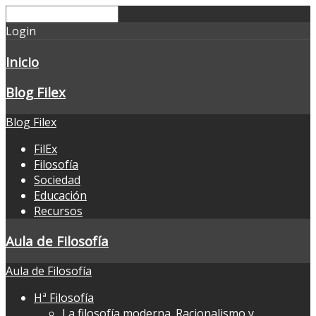
Login
Inicio
Blog Filex
Blog Filex
FilEx
Filosofía
Sociedad
Educación
Recursos
Aula de Filosofía
Aula de Filosofía
Hª Filosofía
La filosofía moderna. Racionalismo y