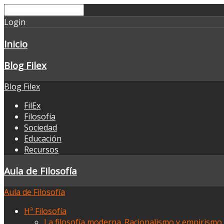
Login
Inicio
Blog Filex
Blog Filex
FilEx
Filosofía
Sociedad
Educación
Recursos
Aula de Filosofía
Aula de Filosofía
Hª Filosofía
La filosofía moderna. Racionalismo y empirismo