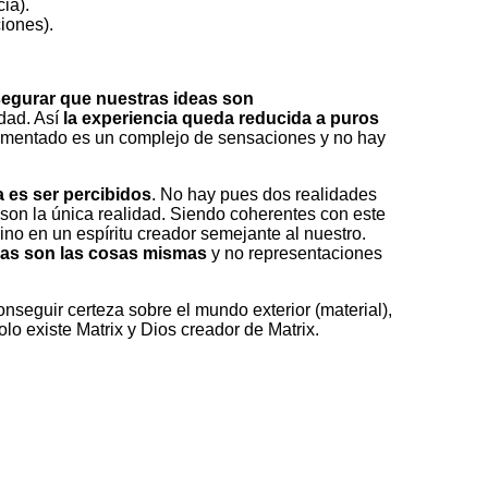
ia).
iones).
gurar que nuestras ideas son
idad. Así
la experiencia queda reducida a puros
erimentado es un complejo de sensaciones y no hay
a es ser percibidos
. No hay pues dos realidades
 son la única realidad. Siendo coherentes con este
no en un espíritu creador semejante al nuestro.
eas son las cosas mismas
y no representaciones
onseguir certeza sobre el mundo exterior (material),
olo existe Matrix y Dios creador de Matrix.