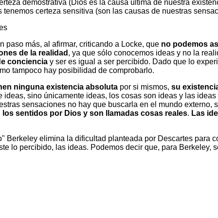
teza demostrativa (Dios es la causa última de nuestra existenc
enemos certeza sensitiva (son las causas de nuestras sensac
tes
n paso más, al afirmar, criticando a Locke, que
no podemos ase
ones de la realidad
, ya que sólo conocemos ideas y no la real
e conciencia
y ser es igual a ser percibido. Dado que lo exp
omo tampoco hay posibilidad de comprobarlo.
enen ninguna existencia absoluta
por si mismos,
su existenci
 ideas, sino únicamente ideas, los cosas son ideas y las ideas
estras sensaciones no hay que buscarla en el mundo externo, si
 los sentidos por Dios y son llamadas cosas reales
.
Las id
do" Berkeley elimina la dificultad planteada por Descartes para c
ste lo percibido, las ideas. Podemos decir que, para Berkeley, s