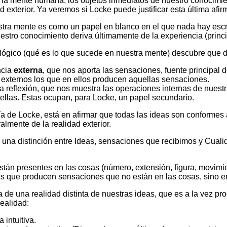
 la mente humana, los objetos inmediatos de nuestro conocimi
d exterior. Ya veremos si Locke puede justificar esta última afir
ra mente es como un papel en blanco en el que nada hay escri
uestro conocimiento deriva últimamente de la experiencia (princ
lógico (qué es lo que sucede en nuestra mente) descubre que 
ncia
externa
, que nos aporta
las sensaciones
, fuente principal 
 externos los que en ellos producen aquellas sensaciones.
la reflexión
, que nos muestra las operaciones internas de nues
ellas. Estas ocupan, para Locke, un papel secundario.
ía de Locke, está en afirmar que todas las ideas son conformes 
almente de la realidad exterior.
 una distinción entre
Ideas
, sensaciones que recibimos y
Cuali
están presentes en las cosas (número, extensión, figura, movimi
as que producen sensaciones que no están en las cosas, sino en 
 de una realidad distinta de nuestras ideas, que es a la vez pro
realidad:
 intuitiva.