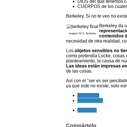
DIOS del que tenemos cer
CUERPOS de los cuales t
Berkeley. Si no te veo no exis
Berkeley da u
representaci
Imagen 26 G. Berkeley
contenidos d
necesidad de otra realidad, c
Los
objetos sensibles no ti
como pretendía Locke, cosas e
planteamiento, la causa de nu
Las ideas están impresas en
de las cosas.
Así con el "ser es ser percibi
ya que este no existe, solo exi
<< Anterior
Siguiente >>
Siguiente
Compártelo