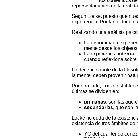
los contenidos de
representaciones de la realida
Según Locke, puesto que nuest
experiencia. Por tanto, todo n
Realizando una análisis psico
La denominada experie
mente desde los objetos
La experiencia
interna
,
cuando reflexiona sobre 
Lo decepcionante de la filosof
la mente, deben provenir natur
Por otro lado, Locke establece
últimas se dividen en:
primarias
, son las que 
secundarias
, que son l
Locke no duda de la existencia
existencia de tres ámbitos de 
YO del cual tengo certeza