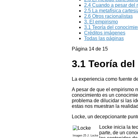
2.4 Cuando a pesar del 
2.5 La metafísica cartes
2.6 Otros racionalistas
3. El empirismo
3.1 Teoría del conocimie
Créditos imágenes
Todas las páginas
Página 14 de 15
3.1 Teoría de
La experiencia como fuente d
A pesar de que el empirismo m
conocimiento es un conocimien
problema de dilucidar si las 
estas nos muestran la realida
Locke, un decepcionante punt
Locke inicia la te
parte, de un cono
Imagen 25 J. Locke