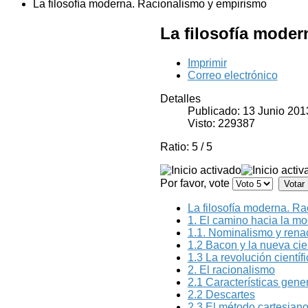
La filosofía moderna. Racionalismo y empirismo
La filosofía mode
Imprimir
Correo electrónico
Detalles
Publicado: 13 Junio 201
Visto: 229387
Ratio:
5
/
5
Por favor, vote
La filosofía moderna. R
1. El camino hacia la mo
1.1. Nominalismo y rena
1.2 Bacon y la nueva cie
1.3 La revolución científ
2. El racionalismo
2.1 Características gene
2.2 Descartes
2.3 El método cartesiano