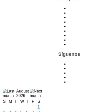
Síguenos
August
2026
S
M
T
W
T
F
S
1