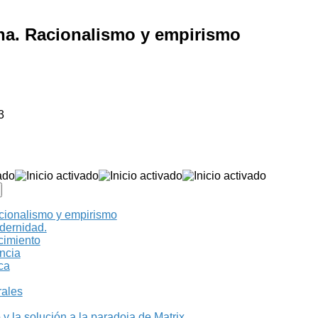
rna. Racionalismo y empirismo
3
acionalismo y empirismo
dernidad.
cimiento
ncia
ica
rales
 y la solución a la paradoja de Matrix