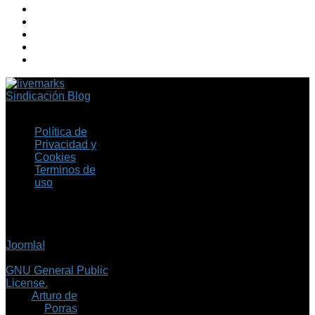
Sindicación Blog
Política de
Privacidad y
Cookies
Terminos de
uso
Copyright © 2026 Fil.ex
. Todos los derechos
reservados.
Joomla!
es software
libre, liberado bajo la
GNU General Public
License.
©
Arturo de
Porras