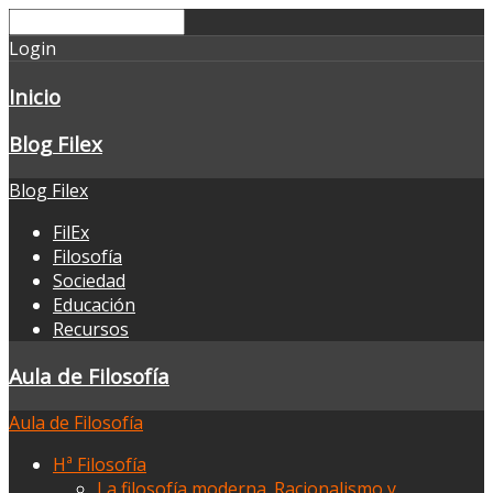
Login
Inicio
Blog Filex
Blog Filex
FilEx
Filosofía
Sociedad
Educación
Recursos
Aula de Filosofía
Aula de Filosofía
Hª Filosofía
La filosofía moderna. Racionalismo y