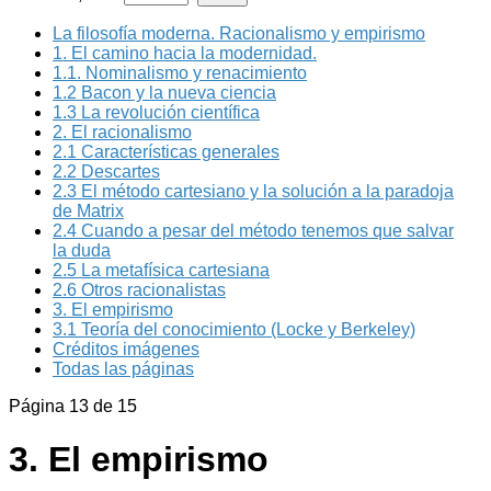
La filosofía moderna. Racionalismo y empirismo
1. El camino hacia la modernidad.
1.1. Nominalismo y renacimiento
1.2 Bacon y la nueva ciencia
1.3 La revolución científica
2. El racionalismo
2.1 Características generales
2.2 Descartes
2.3 El método cartesiano y la solución a la paradoja
de Matrix
2.4 Cuando a pesar del método tenemos que salvar
la duda
2.5 La metafísica cartesiana
2.6 Otros racionalistas
3. El empirismo
3.1 Teoría del conocimiento (Locke y Berkeley)
Créditos imágenes
Todas las páginas
Página 13 de 15
3. El empirismo