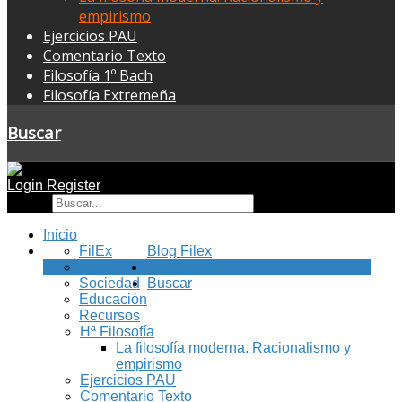
empirismo
Ejercicios PAU
Comentario Texto
Filosofía 1º Bach
Filosofía Extremeña
Buscar
Login
Register
Buscar
Inicio
FilEx
Blog Filex
Filosofía
Aula de Filosofía
Sociedad
Buscar
Educación
Recursos
Hª Filosofía
La filosofía moderna. Racionalismo y
empirismo
Ejercicios PAU
Comentario Texto