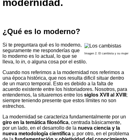
modernidad.
¿Qué es lo moderno?
Si te preguntara qué es lo moderno,
seguramente me responderías que
Imagen 2. El cambista y su mujer
lo moderno es lo actual, lo que se
lleva, lo
in
, o alguna cosa por el estilo.
Cuando nos referimos a la modernidad nos referimos a
una época histórica, que nos resulta dificil situar dentro
de un marco temporal. Esto es debido a la falta de
acuerdo existente entre los histo­riado­res. Nosotros, para
entendernos, la situaremos entre los
siglos XVII al XVIII
;
siempre teniendo presente que estos límites no son
estrechos.
La modernidad se caracteriza fundamentalmente por un
giro en la temática filosófica
, centrada básicamente,
por un lado, en el desarrollo de la
nueva ciencia y la
nueva metodo­logía cientí­fica
y, por otro, en el problema
de la
fundamentación y objetividad del conocimiento
,