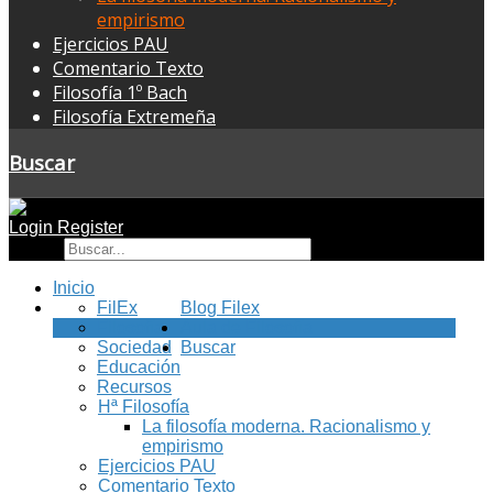
empirismo
Ejercicios PAU
Comentario Texto
Filosofía 1º Bach
Filosofía Extremeña
Buscar
Login
Register
Buscar
Inicio
FilEx
Blog Filex
Filosofía
Aula de Filosofía
Sociedad
Buscar
Educación
Recursos
Hª Filosofía
La filosofía moderna. Racionalismo y
empirismo
Ejercicios PAU
Comentario Texto