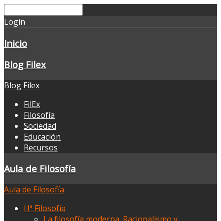
Login
Inicio
Blog Filex
Blog Filex
FilEx
Filosofía
Sociedad
Educación
Recursos
Aula de Filosofía
Aula de Filosofía
Hª Filosofía
La filosofía moderna. Racionalismo y