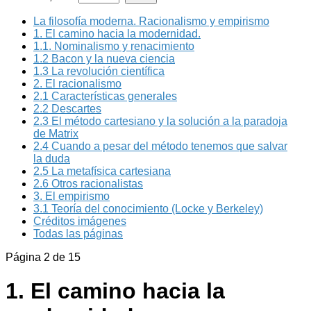
La filosofía moderna. Racionalismo y empirismo
1. El camino hacia la modernidad.
1.1. Nominalismo y renacimiento
1.2 Bacon y la nueva ciencia
1.3 La revolución científica
2. El racionalismo
2.1 Características generales
2.2 Descartes
2.3 El método cartesiano y la solución a la paradoja
de Matrix
2.4 Cuando a pesar del método tenemos que salvar
la duda
2.5 La metafísica cartesiana
2.6 Otros racionalistas
3. El empirismo
3.1 Teoría del conocimiento (Locke y Berkeley)
Créditos imágenes
Todas las páginas
Página 2 de 15
1. El camino hacia la