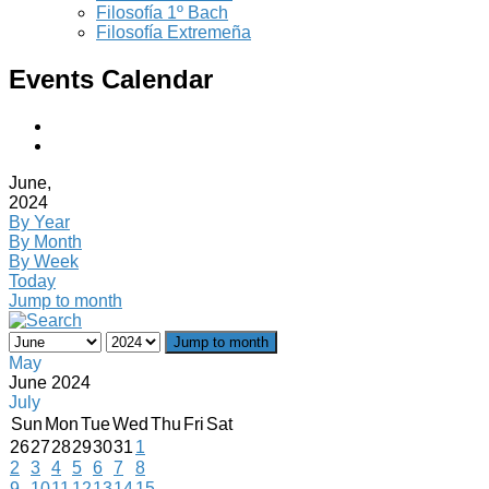
Filosofía 1º Bach
Filosofía Extremeña
Events Calendar
June,
2024
By Year
By Month
By Week
Today
Jump to month
Jump to month
May
June 2024
July
Sun
Mon
Tue
Wed
Thu
Fri
Sat
26
27
28
29
30
31
1
2
3
4
5
6
7
8
9
10
11
12
13
14
15