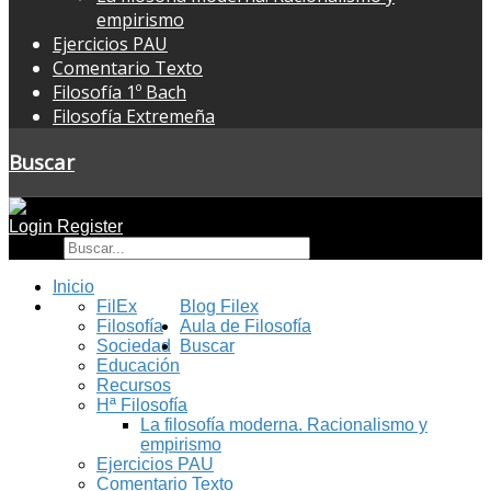
empirismo
Ejercicios PAU
Comentario Texto
Filosofía 1º Bach
Filosofía Extremeña
Buscar
Login
Register
Buscar
Inicio
FilEx
Blog Filex
Filosofía
Aula de Filosofía
Sociedad
Buscar
Educación
Recursos
Hª Filosofía
La filosofía moderna. Racionalismo y
empirismo
Ejercicios PAU
Comentario Texto