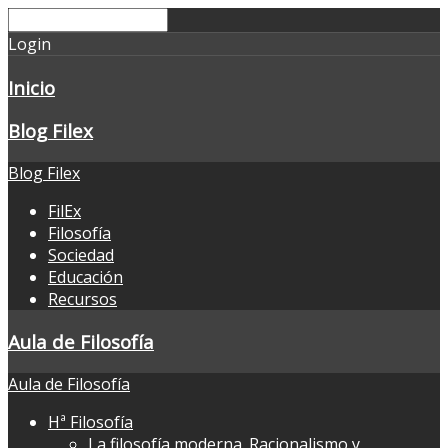
Login
Inicio
Blog Filex
Blog Filex
FilEx
Filosofía
Sociedad
Educación
Recursos
Aula de Filosofía
Aula de Filosofía
Hª Filosofía
La filosofía moderna. Racionalismo y