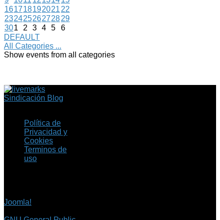
16
17
18
19
20
21
22
23
24
25
26
27
28
29
30
1
2
3
4
5
6
DEFAULT
All Categories ...
Show events from all categories
Sindicación Blog
Política de
Privacidad y
Cookies
Terminos de
uso
Copyright © 2026 Fil.ex
. Todos los derechos
reservados.
Joomla!
es software
libre, liberado bajo la
GNU General Public