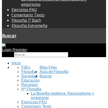
empirismo
Ejercicios PAU
Comentario Texto
Filosofía 1º Bach
Filosofía Extremeña
Buscar
Login
Register
Buscar
Inicio
FilEx
Blog Filex
Filosofía
Aula de Filosofía
Sociedad
Buscar
Educación
Recursos
Hª Filosofía
La filosofía moderna. Racionalismo y
empirismo
Ejercicios PAU
Comentario Texto