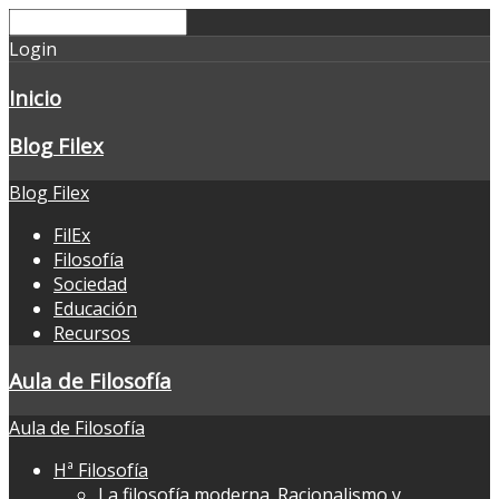
Login
Inicio
Blog Filex
Blog Filex
FilEx
Filosofía
Sociedad
Educación
Recursos
Aula de Filosofía
Aula de Filosofía
Hª Filosofía
La filosofía moderna. Racionalismo y