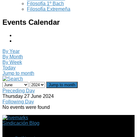
Filosofía 1º Bach
Filosofía Extremeña
Events Calendar
By Year
By Month
By Week
Today
Jump to month
Jump to month
Preceding Day
Thursday 27 June 2024
Following Day
No events were found
Sindicación Blog