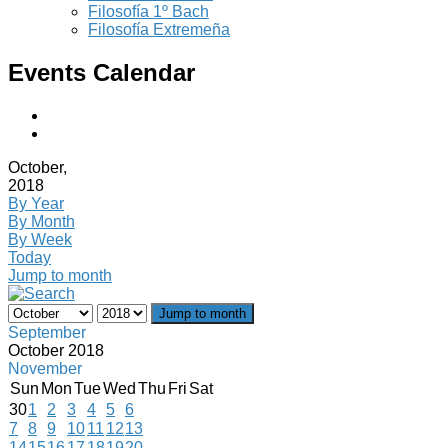
Filosofía 1º Bach
Filosofía Extremeña
Events Calendar
October,
2018
By Year
By Month
By Week
Today
Jump to month
Jump to month
September
October 2018
November
Sun
Mon
Tue
Wed
Thu
Fri
Sat
30
1
2
3
4
5
6
7
8
9
10
11
12
13
14
15
16
17
18
19
20