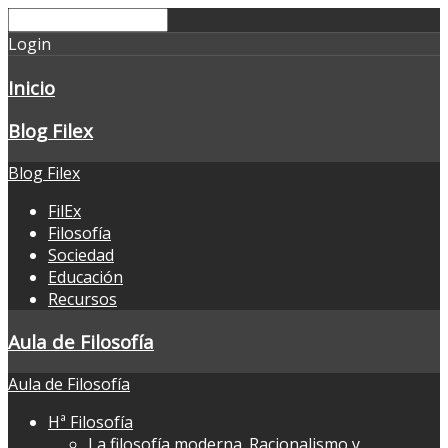
Login
Inicio
Blog Filex
Blog Filex
FilEx
Filosofía
Sociedad
Educación
Recursos
Aula de Filosofía
Aula de Filosofía
Hª Filosofía
La filosofía moderna. Racionalismo y