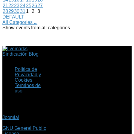
21
22
23
24
25
26
27
28
29
30
31
1
2
3
DEFAULT
All Categories ...
Show events from all categories
Sindicación Blog
Política de
Privacidad y
Cookies
Terminos de
uso
Copyright © 2026 Fil.ex
. Todos los derechos
reservados.
Joomla!
es software
libre, liberado bajo la
GNU General Public
License.