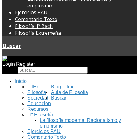
empirismo
Ejercicios PAU
Comentario Texto
Filosofía 1º Bach
Filosofía Extremeña
Buscar
Login
Register
Buscar
Inicio
FilEx
Blog Filex
Filosofía
Aula de Filosofía
Sociedad
Buscar
Educación
Recursos
Hª Filosofía
La filosofía moderna. Racionalismo y
empirismo
Ejercicios PAU
Comentario Texto