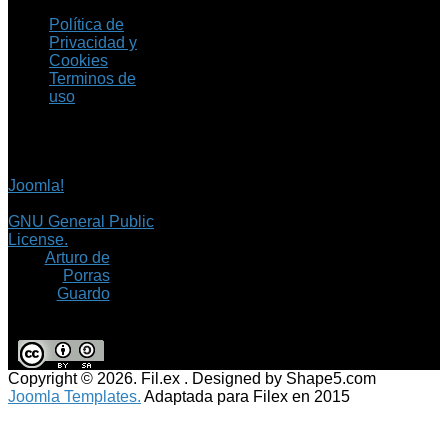
Política de
Privacidad y
Cookies
Terminos de
uso
Copyright © 2026 Fil.ex
. Todos los derechos
reservados.
Joomla!
es software
libre, liberado bajo la
GNU General Public
License.
©
Arturo de
Porras
Guardo
Copyright © 2026. Fil.ex . Designed by Shape5.com
Joomla Templates.
Adaptada para Filex en 2015