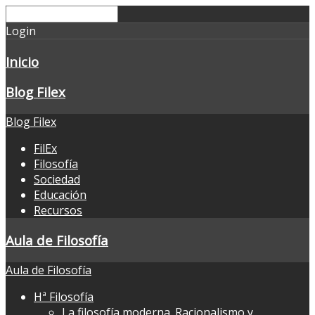
Login
Inicio
Blog Filex
Blog Filex
FilEx
Filosofía
Sociedad
Educación
Recursos
Aula de Filosofía
Aula de Filosofía
Hª Filosofía
La filosofía moderna. Racionalismo y