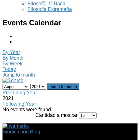
Filosofía 1º Bach
Filosofía Extremeña
Events Calendar
By Year
By Month
By Week
Today
Jump to month
Jump to month
Preceding Year
2021
Following Year
No events were found
Cantidad a mostrar
Sindicación Blog