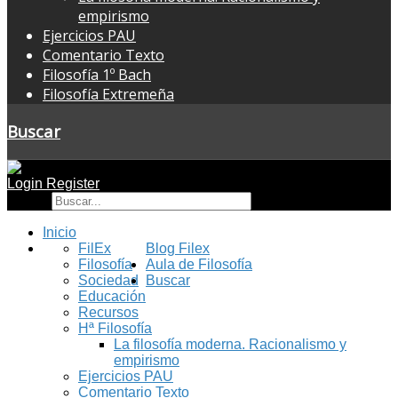
empirismo
Ejercicios PAU
Comentario Texto
Filosofía 1º Bach
Filosofía Extremeña
Buscar
Login
Register
Buscar
Inicio
FilEx
Blog Filex
Filosofía
Aula de Filosofía
Sociedad
Buscar
Educación
Recursos
Hª Filosofía
La filosofía moderna. Racionalismo y
empirismo
Ejercicios PAU
Comentario Texto