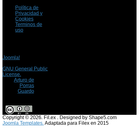
Política de
Privacidad y
Cookies
Terminos de
uso
Copyright © 2026 Fil.ex
. Todos los derechos
reservados.
Joomla!
es software
libre, liberado bajo la
GNU General Public
License.
©
Arturo de
Porras
Guardo
Copyright © 2026. Fil.ex . Designed by Shape5.com
Joomla Templates.
Adaptada para Filex en 2015