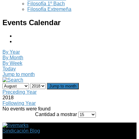
Filosofía 1º Bach
Filosofía Extremeña
Events Calendar
By Year
By Month
By Week
Today
Jump to month
Jump to month
Preceding Year
2018
Following Year
No events were found
Cantidad a mostrar
Sindicación Blog