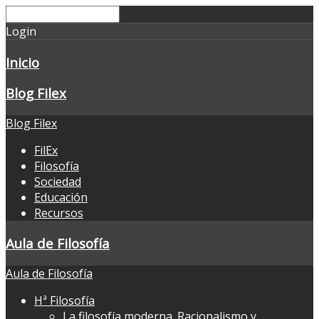
Login
Inicio
Blog Filex
Blog Filex
FilEx
Filosofía
Sociedad
Educación
Recursos
Aula de Filosofía
Aula de Filosofía
Hª Filosofía
La filosofía moderna. Racionalismo y