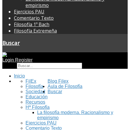
empirismo
Ejercicios PAU
Comentario Texto
Filosofía 1º Bach
Filosofía Extremeña
Buscar
Login
Register
Buscar
Inicio
FilEx
Blog Filex
Filosofía
Aula de Filosofía
Sociedad
Buscar
Educación
Recursos
Hª Filosofía
La filosofía moderna. Racionalismo y
empirismo
Ejercicios PAU
Comentario Texto