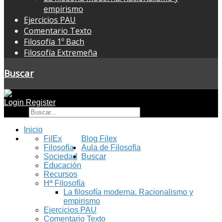
empirismo
Ejercicios PAU
Comentario Texto
Filosofía 1º Bach
Filosofía Extremeña
Buscar
Login
Register
Buscar
Inicio
FilEx
Blog Filex
Filosofía
Aula de Filosofía
Sociedad
Buscar
Educación
Recursos
Hª Filosofía
La filosofía moderna. Racionalismo y
empirismo
Ejercicios PAU
Comentario Texto