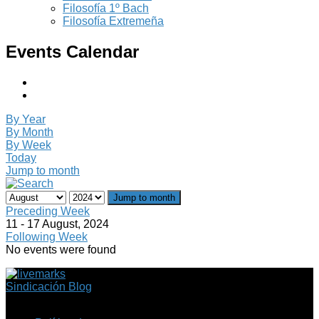
Filosofía 1º Bach
Filosofía Extremeña
Events Calendar
By Year
By Month
By Week
Today
Jump to month
Jump to month
Preceding Week
11 - 17 August, 2024
Following Week
No events were found
Sindicación Blog