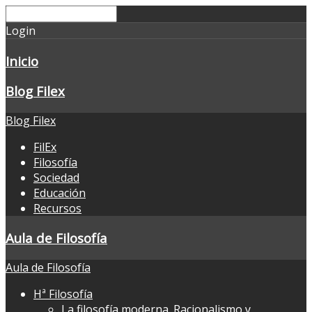
Login
Inicio
Blog Filex
Blog Filex
FilEx
Filosofía
Sociedad
Educación
Recursos
Aula de Filosofía
Aula de Filosofía
Hª Filosofía
La filosofía moderna. Racionalismo y