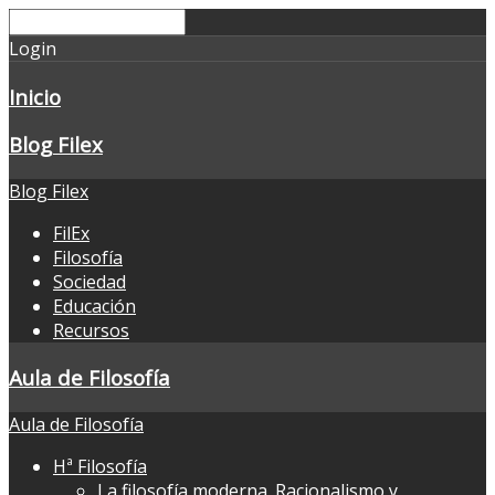
Login
Inicio
Blog Filex
Blog Filex
FilEx
Filosofía
Sociedad
Educación
Recursos
Aula de Filosofía
Aula de Filosofía
Hª Filosofía
La filosofía moderna. Racionalismo y