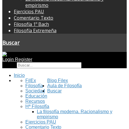
empirismo
Ejercicios PAU
Comentario Texto
Filosofía 1º Bach
Filosofía Extremeña
Buscar
Login
Register
Buscar
Inicio
FilEx
Blog Filex
Filosofía
Aula de Filosofía
Sociedad
Buscar
Educación
Recursos
Hª Filosofía
La filosofía moderna. Racionalismo y
empirismo
Ejercicios PAU
Comentario Texto