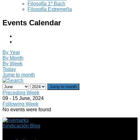
Filosofía 1º Bach
Filosofía Extremeña
Events Calendar
By Year
By Month
By Week
Today
Jump to month
Jump to month
Preceding Week
09 - 15 June, 2024
Following Week
No events were found
Sindicación Blog