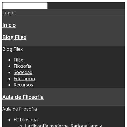
Login
Inicio
Blog Filex
Blog Filex
FilEx
Filosofía
Sociedad
Educación
Recursos
Aula de Filosofía
Aula de Filosofía
Hª Filosofía
La filosofía moderna. Racionalismo y