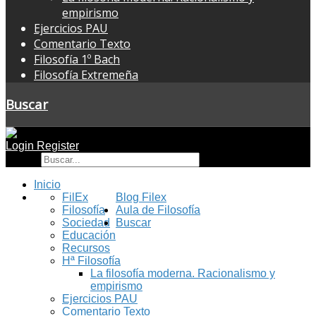
empirismo
Ejercicios PAU
Comentario Texto
Filosofía 1º Bach
Filosofía Extremeña
Buscar
Login
Register
Buscar
Inicio
FilEx
Blog Filex
Filosofía
Aula de Filosofía
Sociedad
Buscar
Educación
Recursos
Hª Filosofía
La filosofía moderna. Racionalismo y
empirismo
Ejercicios PAU
Comentario Texto