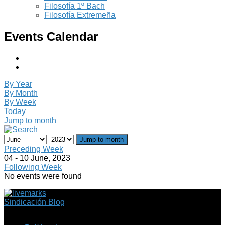
Filosofía 1º Bach
Filosofía Extremeña
Events Calendar
By Year
By Month
By Week
Today
Jump to month
Jump to month
Preceding Week
04 - 10 June, 2023
Following Week
No events were found
Sindicación Blog