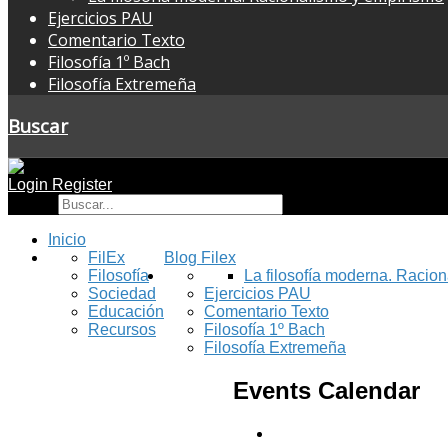
Ejercicios PAU
Comentario Texto
Filosofía 1º Bach
Filosofía Extremeña
Buscar
Login
Register
Buscar
Inicio
FilEx
Blog Filex
Filosofía
La filosofía moderna. Racio
Sociedad
Ejercicios PAU
Educación
Comentario Texto
Recursos
Filosofía 1º Bach
Filosofía Extremeña
Events Calendar