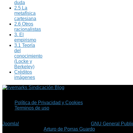
duda
2.5 La
metafísica
cartesiana
2.6 Otros
racionalistas
3. El
empirismo
3.1 Teoría
del
conocimiento
(Locke y
Berkeley)
Créditos
imágenes
Sindicación Blog
Política de Privacidad y Cookies
Terminos de uso
Copyright © 2026 Fil.ex . Todos los derechos reservados.
Joomla!
es software libre, liberado bajo la
GNU General Public
©
Arturo de Porras Guardo