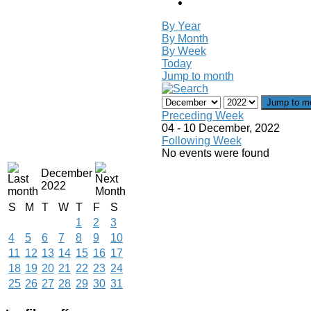
By Year
By Month
By Week
Today
Jump to month
Jump to m
Preceding Week
04 - 10 December, 2022
Following Week
No events were found
December
2022
S
M
T
W
T
F
S
1
2
3
4
5
6
7
8
9
10
11
12
13
14
15
16
17
18
19
20
21
22
23
24
25
26
27
28
29
30
31