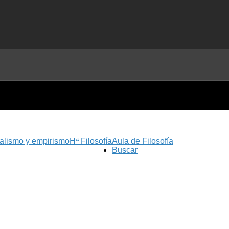
nalismo y empirismo
Hª Filosofía
Aula de Filosofía
Buscar