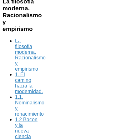
La
filosofía
moderna.
Racionalismo
y
empirismo
La
filosofía
moderna.
Racionalismo
y
empirismo
1. El
camino
hacia la
modernidad.
1.1.
Nominalismo
y
renacimiento
1.2 Bacon
y la
nueva
ciencia