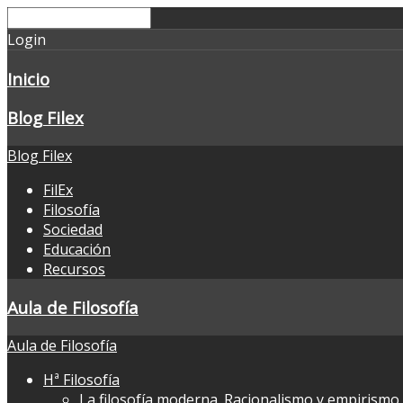
Login
Inicio
Blog Filex
Blog Filex
FilEx
Filosofía
Sociedad
Educación
Recursos
Aula de Filosofía
Aula de Filosofía
Hª Filosofía
La filosofía moderna. Racionalismo y empirismo