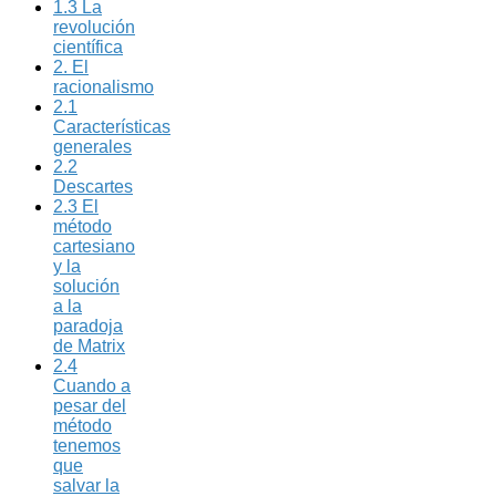
1.3 La
revolución
científica
2. El
racionalismo
2.1
Características
generales
2.2
Descartes
2.3 El
método
cartesiano
y la
solución
a la
paradoja
de Matrix
2.4
Cuando a
pesar del
método
tenemos
que
salvar la