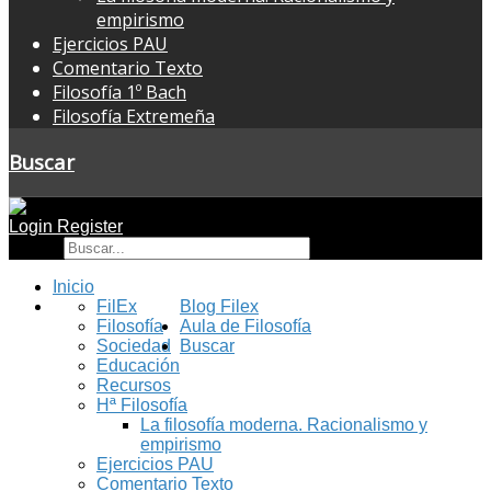
empirismo
Ejercicios PAU
Comentario Texto
Filosofía 1º Bach
Filosofía Extremeña
Buscar
Login
Register
Buscar
Inicio
FilEx
Blog Filex
Filosofía
Aula de Filosofía
Sociedad
Buscar
Educación
Recursos
Hª Filosofía
La filosofía moderna. Racionalismo y
empirismo
Ejercicios PAU
Comentario Texto