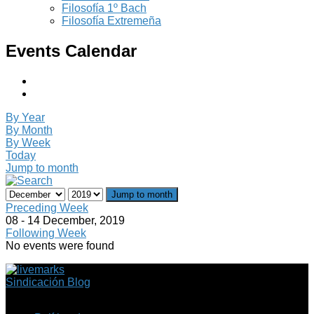
Filosofía 1º Bach
Filosofía Extremeña
Events Calendar
By Year
By Month
By Week
Today
Jump to month
Jump to month
Preceding Week
08 - 14 December, 2019
Following Week
No events were found
Sindicación Blog