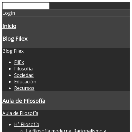
Login
Inicio
Blog Filex
Blog Filex
FilEx
Filosofía
Sociedad
Educación
Recursos
Aula de Filosofía
Aula de Filosofía
Hª Filosofía
La filosofía moderna. Racionalismo y