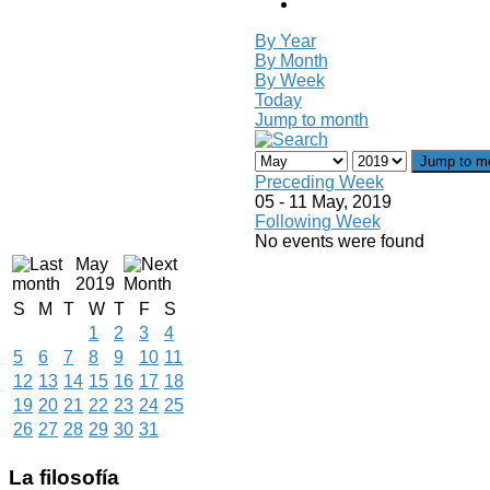
By Year
By Month
By Week
Today
Jump to month
Jump to m
Preceding Week
05 - 11 May, 2019
Following Week
No events were found
May
2019
S
M
T
W
T
F
S
1
2
3
4
5
6
7
8
9
10
11
12
13
14
15
16
17
18
19
20
21
22
23
24
25
26
27
28
29
30
31
La
filosofía