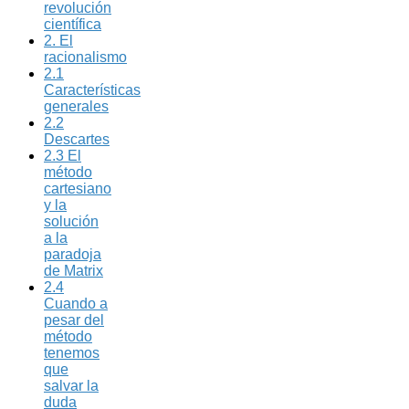
revolución
científica
2. El
racionalismo
2.1
Características
generales
2.2
Descartes
2.3 El
método
cartesiano
y la
solución
a la
paradoja
de Matrix
2.4
Cuando a
pesar del
método
tenemos
que
salvar la
duda