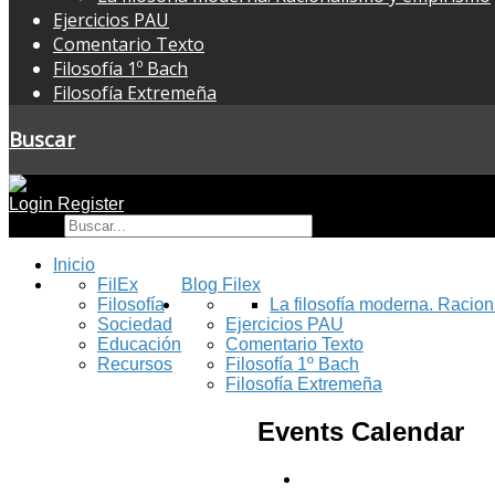
Ejercicios PAU
Comentario Texto
Filosofía 1º Bach
Filosofía Extremeña
Buscar
Login
Register
Buscar
Inicio
FilEx
Blog Filex
Filosofía
La filosofía moderna. Racio
Sociedad
Ejercicios PAU
Educación
Comentario Texto
Recursos
Filosofía 1º Bach
Filosofía Extremeña
Events Calendar