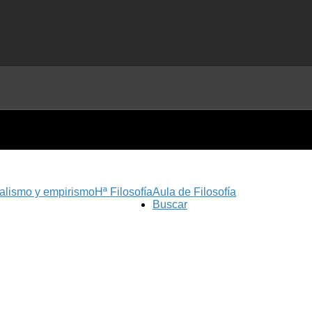
nalismo y empirismo
Hª Filosofía
Aula de Filosofía
Buscar