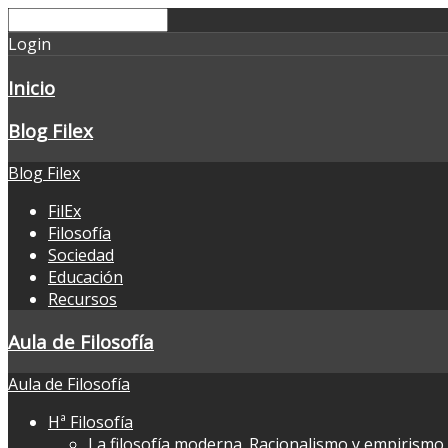
Login
Inicio
Blog Filex
Blog Filex
FilEx
Filosofía
Sociedad
Educación
Recursos
Aula de Filosofía
Aula de Filosofía
Hª Filosofía
La filosofía moderna. Racionalismo y empirismo