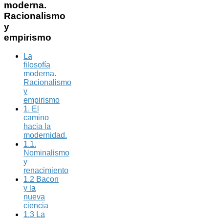
moderna.
Racionalismo
y
empirismo
La
filosofía
moderna.
Racionalismo
y
empirismo
1. El
camino
hacia la
modernidad.
1.1.
Nominalismo
y
renacimiento
1.2 Bacon
y la
nueva
ciencia
1.3 La