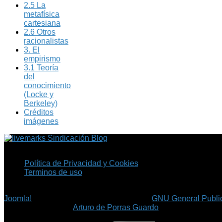
2.5 La
metafísica
cartesiana
2.6 Otros
racionalistas
3. El
empirismo
3.1 Teoría
del
conocimiento
(Locke y
Berkeley)
Créditos
imágenes
Sindicación Blog
Política de Privacidad y Cookies
Terminos de uso
Copyright © 2026 Fil.ex . Todos los derechos reservados.
Joomla!
es software libre, liberado bajo la
GNU General Public
©
Arturo de Porras Guardo