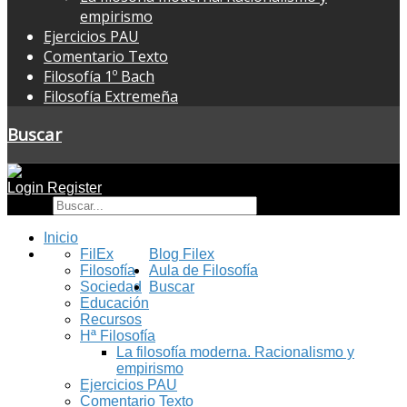
empirismo
Ejercicios PAU
Comentario Texto
Filosofía 1º Bach
Filosofía Extremeña
Buscar
Login
Register
Buscar
Inicio
FilEx
Blog Filex
Filosofía
Aula de Filosofía
Sociedad
Buscar
Educación
Recursos
Hª Filosofía
La filosofía moderna. Racionalismo y
empirismo
Ejercicios PAU
Comentario Texto