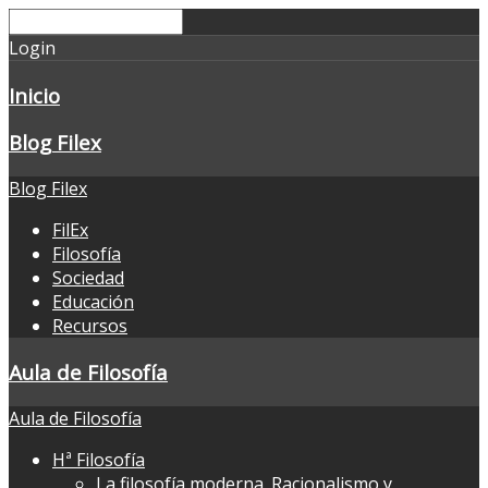
Login
Inicio
Blog Filex
Blog Filex
FilEx
Filosofía
Sociedad
Educación
Recursos
Aula de Filosofía
Aula de Filosofía
Hª Filosofía
La filosofía moderna. Racionalismo y