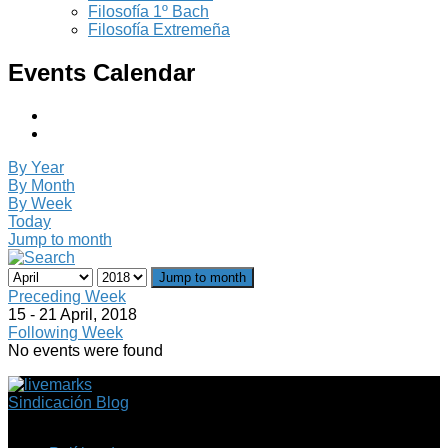
Filosofía 1º Bach
Filosofía Extremeña
Events Calendar
By Year
By Month
By Week
Today
Jump to month
Jump to month
Preceding Week
15 - 21 April, 2018
Following Week
No events were found
Sindicación Blog