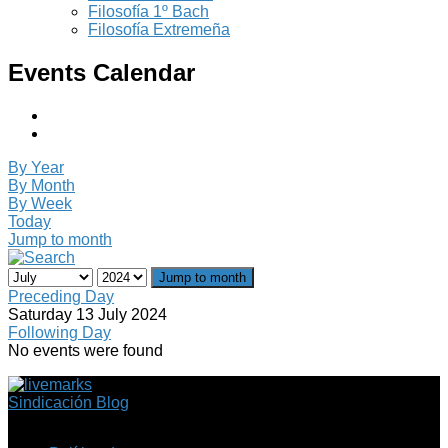
Filosofía 1º Bach
Filosofía Extremeña
Events Calendar
By Year
By Month
By Week
Today
Jump to month
Jump to month
Preceding Day
Saturday 13 July 2024
Following Day
No events were found
Sindicación Blog