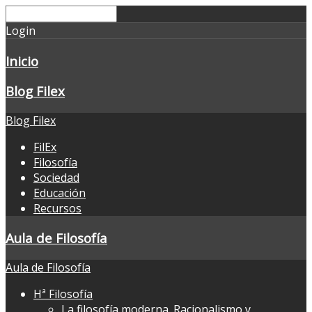
Login
Inicio
Blog Filex
Blog Filex
FilEx
Filosofía
Sociedad
Educación
Recursos
Aula de Filosofía
Aula de Filosofía
Hª Filosofía
La filosofía moderna. Racionalismo y