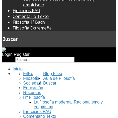
empirismo
Ejercicios PAU
Comentario Texto
Filosofía 1º Bach
Filosofía Extremeña
Buscar
Login
Register
Buscar
Inicio
FilEx
Blog Filex
Filosofía
Aula de Filosofía
Sociedad
Buscar
Educación
Recursos
Hª Filosofía
La filosofía moderna. Racionalismo y
empirismo
Ejercicios PAU
Comentario Texto