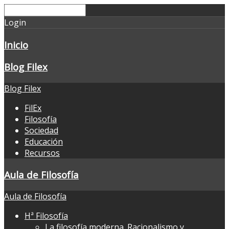
Login
Inicio
Blog Filex
Blog Filex
FilEx
Filosofía
Sociedad
Educación
Recursos
Aula de Filosofía
Aula de Filosofía
Hª Filosofía
La filosofía moderna. Racionalismo y