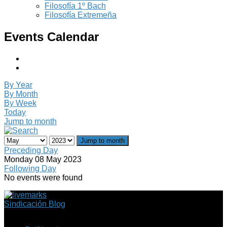
Filosofía 1º Bach
Filosofía Extremeña
Events Calendar
By Year
By Month
By Week
Today
Jump to month
Jump to month
Preceding Day
Monday 08 May 2023
Following Day
No events were found
Sindicación Blog