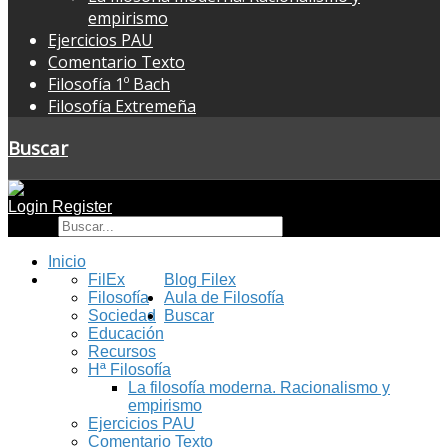
empirismo
Ejercicios PAU
Comentario Texto
Filosofía 1º Bach
Filosofía Extremeña
Buscar
Login
Register
Buscar
Inicio
FilEx
Blog Filex
Filosofía
Aula de Filosofía
Sociedad
Buscar
Educación
Recursos
Hª Filosofía
La filosofía moderna. Racionalismo y
empirismo
Ejercicios PAU
Comentario Texto