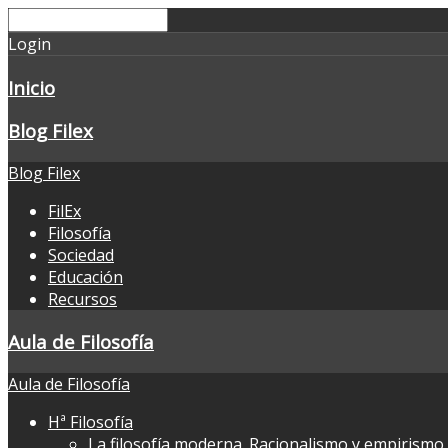
Login
Inicio
Blog Filex
Blog Filex
FilEx
Filosofía
Sociedad
Educación
Recursos
Aula de Filosofía
Aula de Filosofía
Hª Filosofía
La filosofía moderna. Racionalismo y empirismo