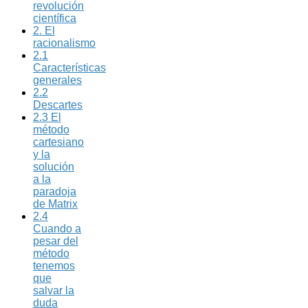
revolución
científica
2. El
racionalismo
2.1
Características
generales
2.2
Descartes
2.3 El
método
cartesiano
y la
solución
a la
paradoja
de Matrix
2.4
Cuando a
pesar del
método
tenemos
que
salvar la
duda