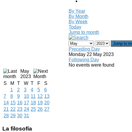
By Year
By Month
By Week
Today
Jump to month
Jump to m
Preceding Day
Monday 22 May 2023
Following Day
No events were found
May
2023
S
M
T
W
T
F
S
1
2
3
4
5
6
7
8
9
10
11
12
13
14
15
16
17
18
19
20
21
22
23
24
25
26
27
28
29
30
31
La
filosofía