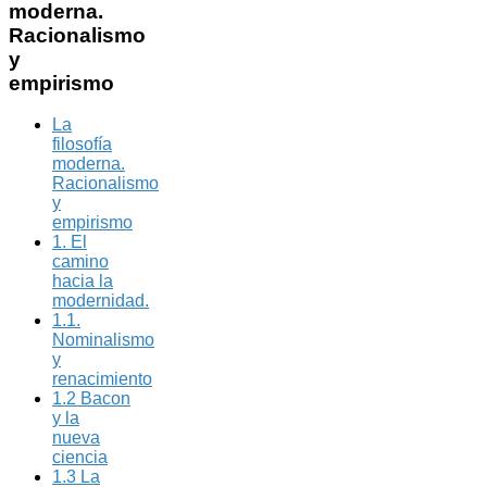
moderna.
Racionalismo
y
empirismo
La
filosofía
moderna.
Racionalismo
y
empirismo
1. El
camino
hacia la
modernidad.
1.1.
Nominalismo
y
renacimiento
1.2 Bacon
y la
nueva
ciencia
1.3 La