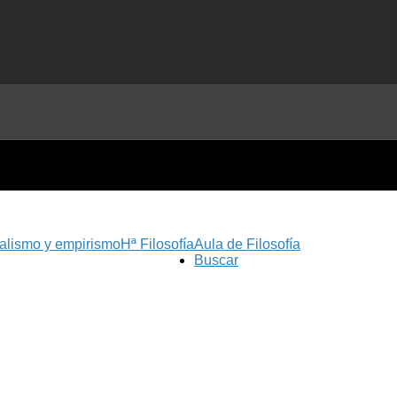
nalismo y empirismo
Hª Filosofía
Aula de Filosofía
Buscar