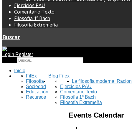
Ejercicios PAU
Comentario Texto
Filosofía 1º Bach
Filosofía Extremeña
Buscar
Login
Register
Buscar
Inicio
FilEx
Blog Filex
Filosofía
La filosofía moderna. Racio
Sociedad
Ejercicios PAU
Educación
Comentario Texto
Recursos
Filosofía 1º Bach
Filosofía Extremeña
Events Calendar