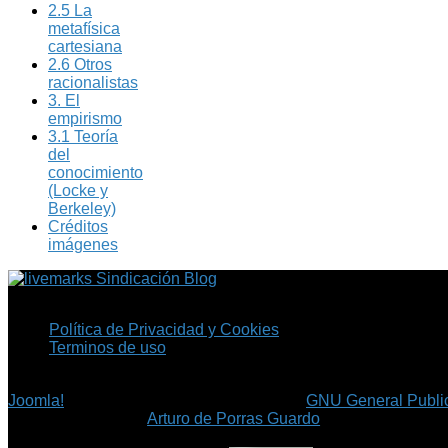
2.5 La
metafísica
cartesiana
2.6 Otros
racionalistas
3. El
empirismo
3.1 Teoría
del
conocimiento
(Locke y
Berkeley)
Créditos
imágenes
Sindicación Blog
Política de Privacidad y Cookies
Terminos de uso
Copyright © 2026 Fil.ex . Todos los derechos reservados.
Joomla!
es software libre, liberado bajo la
GNU General Public
©
Arturo de Porras Guardo