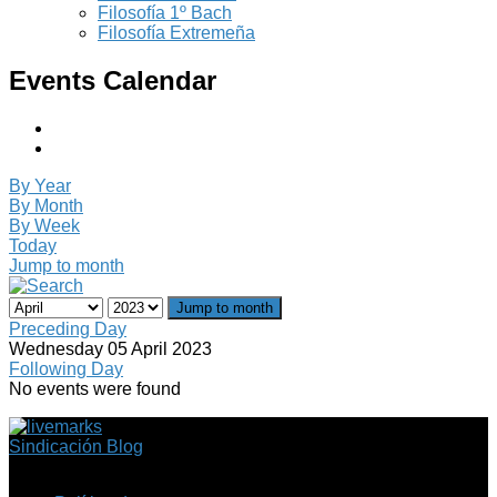
Filosofía 1º Bach
Filosofía Extremeña
Events Calendar
By Year
By Month
By Week
Today
Jump to month
Jump to month
Preceding Day
Wednesday 05 April 2023
Following Day
No events were found
Sindicación Blog