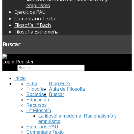
empirismo
Ejercicios PAU
Comentario Texto
Filosofía 1º Bach
Filosofía Extremeña
Buscar
Login
Register
Buscar
Inicio
FilEx
Blog Filex
Filosofía
Aula de Filosofía
Sociedad
Buscar
Educación
Recursos
Hª Filosofía
La filosofía moderna. Racionalismo y
empirismo
Ejercicios PAU
Comentario Texto