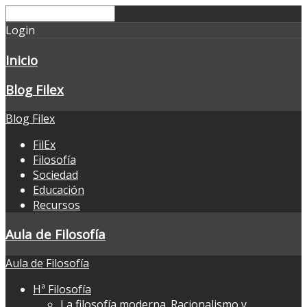
Login
Inicio
Blog Filex
Blog Filex
FilEx
Filosofía
Sociedad
Educación
Recursos
Aula de Filosofía
Aula de Filosofía
Hª Filosofía
La filosofía moderna. Racionalismo y