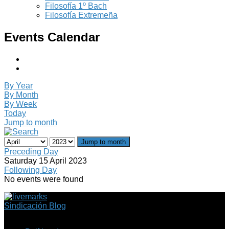
Filosofía 1º Bach
Filosofía Extremeña
Events Calendar
By Year
By Month
By Week
Today
Jump to month
Jump to month
Preceding Day
Saturday 15 April 2023
Following Day
No events were found
Sindicación Blog