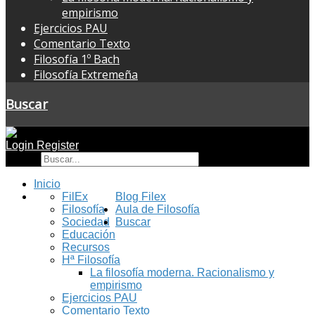
empirismo
Ejercicios PAU
Comentario Texto
Filosofía 1º Bach
Filosofía Extremeña
Buscar
Login
Register
Buscar
Inicio
FilEx
Blog Filex
Filosofía
Aula de Filosofía
Sociedad
Buscar
Educación
Recursos
Hª Filosofía
La filosofía moderna. Racionalismo y
empirismo
Ejercicios PAU
Comentario Texto