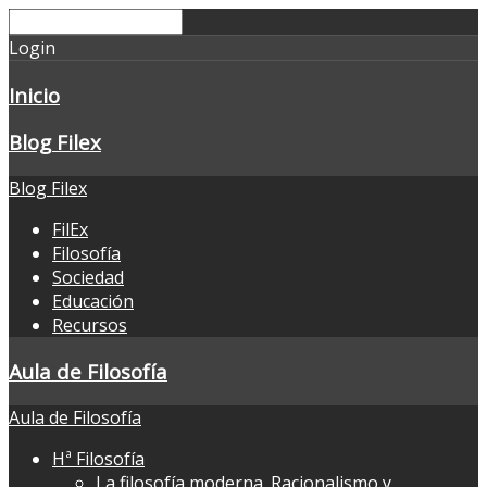
Login
Inicio
Blog Filex
Blog Filex
FilEx
Filosofía
Sociedad
Educación
Recursos
Aula de Filosofía
Aula de Filosofía
Hª Filosofía
La filosofía moderna. Racionalismo y