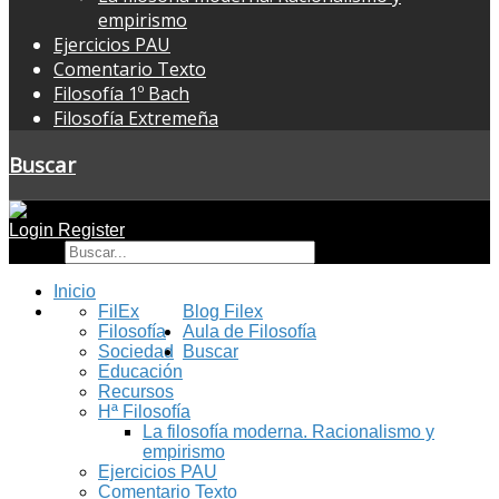
empirismo
Ejercicios PAU
Comentario Texto
Filosofía 1º Bach
Filosofía Extremeña
Buscar
Login
Register
Buscar
Inicio
FilEx
Blog Filex
Filosofía
Aula de Filosofía
Sociedad
Buscar
Educación
Recursos
Hª Filosofía
La filosofía moderna. Racionalismo y
empirismo
Ejercicios PAU
Comentario Texto