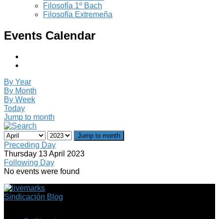
Filosofía 1º Bach
Filosofía Extremeña
Events Calendar
By Year
By Month
By Week
Today
Jump to month
Jump to month
Preceding Day
Thursday 13 April 2023
Following Day
No events were found
Sindicación Blog