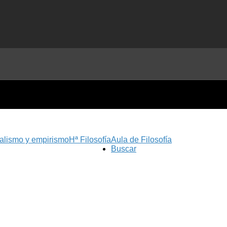
nalismo y empirismo
Hª Filosofía
Aula de Filosofía
Buscar