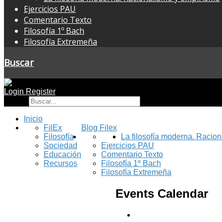
Ejercicios PAU
Comentario Texto
Filosofía 1º Bach
Filosofía Extremeña
Buscar
Login
Register
Buscar
Inicio
FilEx
Blog Filex
Filosofía
La filosofía moderna. Racio
Sociedad
Ejercicios PAU
Educación
Comentario Texto
Recursos
Filosofía 1º Bach
Filosofía Extremeña
Events Calendar