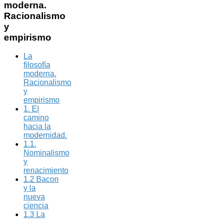
moderna.
Racionalismo
y
empirismo
La
filosofía
moderna.
Racionalismo
y
empirismo
1. El
camino
hacia la
modernidad.
1.1.
Nominalismo
y
renacimiento
1.2 Bacon
y la
nueva
ciencia
1.3 La