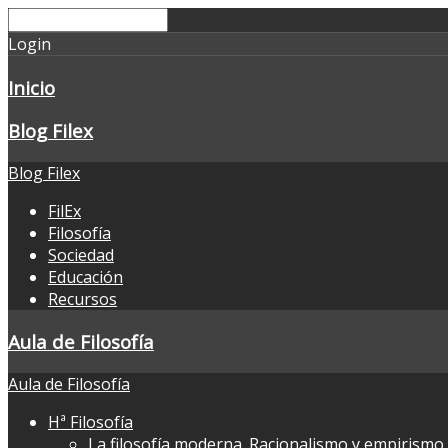
Login
Inicio
Blog Filex
Blog Filex
FilEx
Filosofía
Sociedad
Educación
Recursos
Aula de Filosofía
Aula de Filosofía
Hª Filosofía
La filosofía moderna. Racionalismo y empirismo