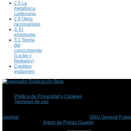
2.5 La
metafísica
cartesiana
2.6 Otros
racionalistas
3. El
empirismo
3.1 Teoría
del
conocimiento
(Locke y
Berkeley)
Créditos
imágenes
Sindicación Blog
Política de Privacidad y Cookies
Terminos de uso
Copyright © 2026 Fil.ex . Todos los derechos reservados.
Joomla!
es software libre, liberado bajo la
GNU General Public
©
Arturo de Porras Guardo