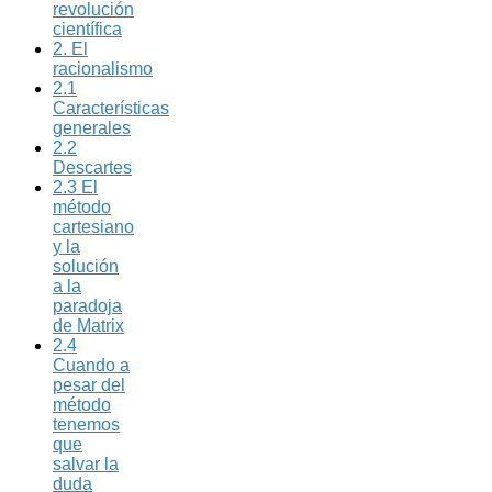
revolución
científica
2. El
racionalismo
2.1
Características
generales
2.2
Descartes
2.3 El
método
cartesiano
y la
solución
a la
paradoja
de Matrix
2.4
Cuando a
pesar del
método
tenemos
que
salvar la
duda