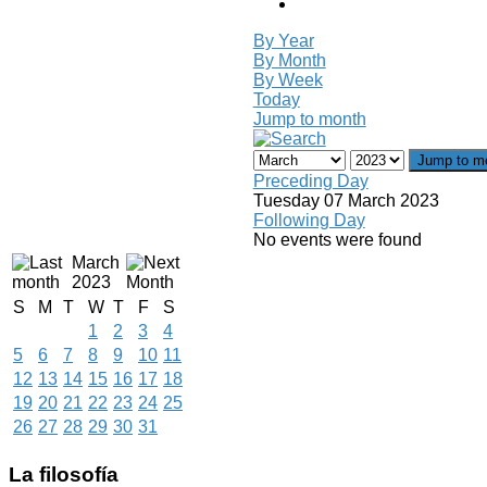
By Year
By Month
By Week
Today
Jump to month
Jump to m
Preceding Day
Tuesday 07 March 2023
Following Day
No events were found
March
2023
S
M
T
W
T
F
S
1
2
3
4
5
6
7
8
9
10
11
12
13
14
15
16
17
18
19
20
21
22
23
24
25
26
27
28
29
30
31
La
filosofía