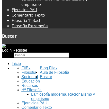
empirismo
Ejercicios PAU
Comentario Texto
Filosofía 1º Bach
Filosofía Extremeña
Buscar
Login
Register
Buscar
Inicio
FilEx
Blog Filex
Filosofía
Aula de Filosofía
Sociedad
Buscar
Educación
Recursos
Hª Filosofía
La filosofía moderna. Racionalismo y
empirismo
Ejercicios PAU
Comentario Texto