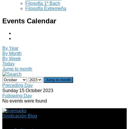
Filosofía 1º Bach
Filosofía Extremeña
Events Calendar
By Year
By Month
By Week
Today
Jump to month
Jump to month
Preceding Day
Sunday 15 October 2023
Following Day
No events were found
Sindicación Blog