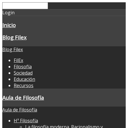
Login
Inicio
Blog Filex
Blog Filex
FilEx
Filosofía
Sociedad
Educación
Recursos
Aula de Filosofía
Aula de Filosofía
Hª Filosofía
La filosofía moderna. Racionalismo y