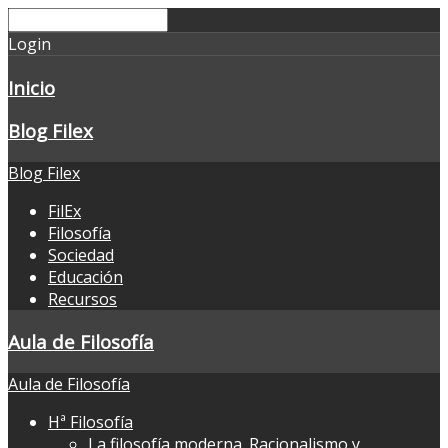
Login
Inicio
Blog Filex
Blog Filex
FilEx
Filosofía
Sociedad
Educación
Recursos
Aula de Filosofía
Aula de Filosofía
Hª Filosofía
La filosofía moderna. Racionalismo y