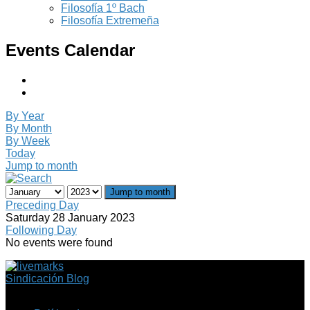
Filosofía 1º Bach
Filosofía Extremeña
Events Calendar
By Year
By Month
By Week
Today
Jump to month
Jump to month
Preceding Day
Saturday 28 January 2023
Following Day
No events were found
Sindicación Blog