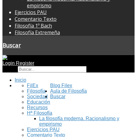
empirismo
Ejercicios PAU
Comentario Texto
Filosofía 1º Bach
Filosofía Extremeña
Buscar
Login
Register
Buscar
Inicio
FilEx
Blog Filex
Filosofía
Aula de Filosofía
Sociedad
Buscar
Educación
Recursos
Hª Filosofía
La filosofía moderna. Racionalismo y
empirismo
Ejercicios PAU
Comentario Texto