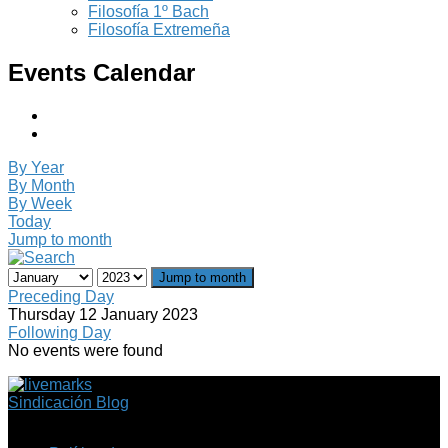
Filosofía 1º Bach
Filosofía Extremeña
Events Calendar
By Year
By Month
By Week
Today
Jump to month
Jump to month
Preceding Day
Thursday 12 January 2023
Following Day
No events were found
Sindicación Blog