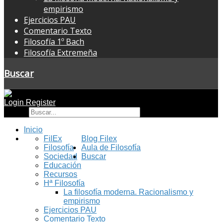
empirismo
Ejercicios PAU
Comentario Texto
Filosofía 1º Bach
Filosofía Extremeña
Buscar
Login
Register
Buscar
Inicio
FilEx
Blog Filex
Filosofía
Aula de Filosofía
Sociedad
Buscar
Educación
Recursos
Hª Filosofía
La filosofía moderna. Racionalismo y
empirismo
Ejercicios PAU
Comentario Texto