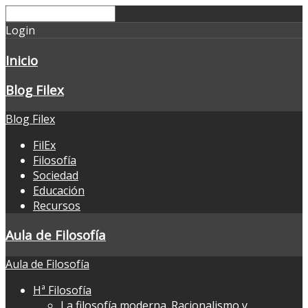
Login
Inicio
Blog Filex
Blog Filex
FilEx
Filosofía
Sociedad
Educación
Recursos
Aula de Filosofía
Aula de Filosofía
Hª Filosofía
La filosofía moderna. Racionalismo y