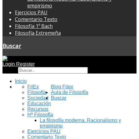
empirismo
Ejercicios PAU
Comentario Texto
Filosofía 1º Bach
Filosofía Extremeña
Buscar
Login
Register
Buscar
Inicio
FilEx
Blog Filex
Filosofía
Aula de Filosofía
Sociedad
Buscar
Educación
Recursos
Hª Filosofía
La filosofía moderna. Racionalismo y
empirismo
Ejercicios PAU
Comentario Texto