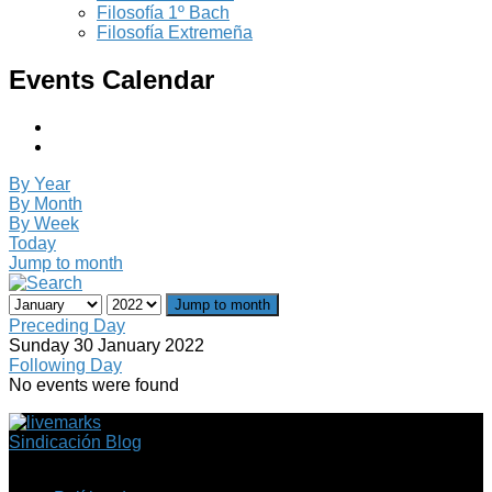
Filosofía 1º Bach
Filosofía Extremeña
Events Calendar
By Year
By Month
By Week
Today
Jump to month
Jump to month
Preceding Day
Sunday 30 January 2022
Following Day
No events were found
Sindicación Blog