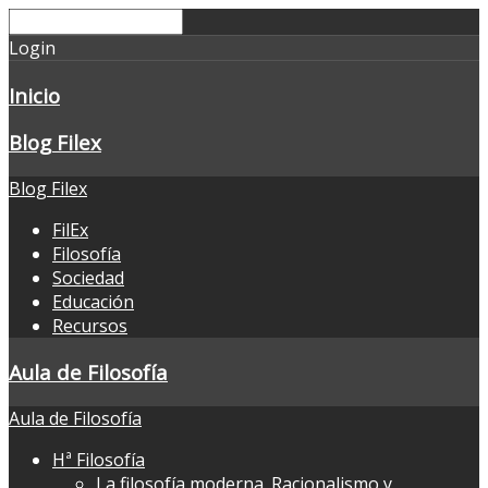
Login
Inicio
Blog Filex
Blog Filex
FilEx
Filosofía
Sociedad
Educación
Recursos
Aula de Filosofía
Aula de Filosofía
Hª Filosofía
La filosofía moderna. Racionalismo y