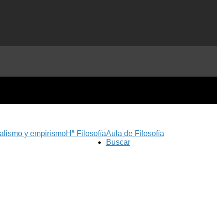
nalismo y empirismo
Hª Filosofía
Aula de Filosofía
Buscar