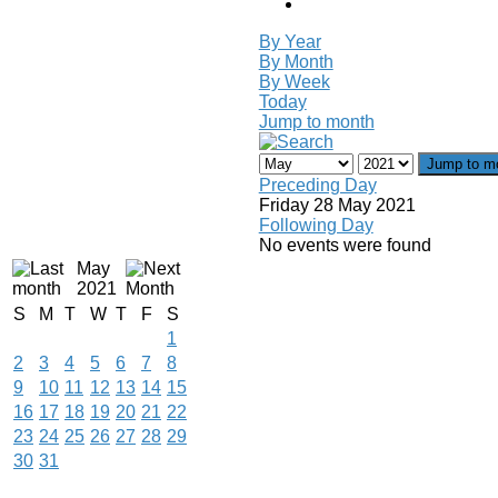
By Year
By Month
By Week
Today
Jump to month
Jump to m
Preceding Day
Friday 28 May 2021
Following Day
No events were found
May
2021
S
M
T
W
T
F
S
1
2
3
4
5
6
7
8
9
10
11
12
13
14
15
16
17
18
19
20
21
22
23
24
25
26
27
28
29
30
31