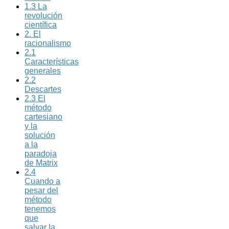
1.3 La
revolución
científica
2. El
racionalismo
2.1
Características
generales
2.2
Descartes
2.3 El
método
cartesiano
y la
solución
a la
paradoja
de Matrix
2.4
Cuando a
pesar del
método
tenemos
que
salvar la