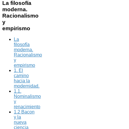
La
filosofía
moderna.
Racionalismo
y
empirismo
La
filosofía
moderna.
Racionalismo
y
empirismo
1. El
camino
hacia la
modernidad.
1.1.
Nominalismo
y
renacimiento
1.2 Bacon
y la
nueva
ciencia