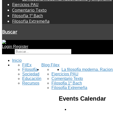
Ejercicios PAU
Comentario Texto
Filosofía 1º Bach
Filosofía Extremeña
Buscar
Login
Register
Buscar
Inicio
FilEx
Blog Filex
Filosofía
La filosofía moderna. Racio
Sociedad
Ejercicios PAU
Educación
Comentario Texto
Recursos
Filosofía 1º Bach
Filosofía Extremeña
Events Calendar