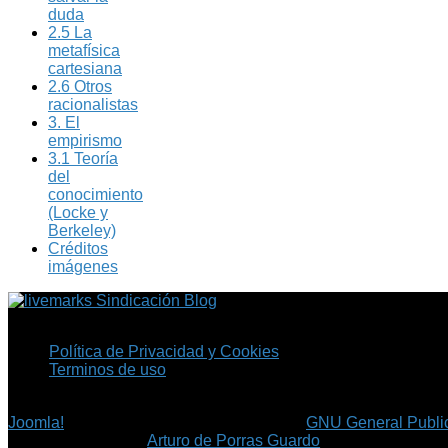
duda
2.5 La
metafísica
cartesiana
2.6 Otros
racionalistas
3. El
empirismo
3.1 Teoría
del
conocimiento
(Locke y
Berkeley)
Créditos
imágenes
Sindicación Blog
Política de Privacidad y Cookies
Terminos de uso
Copyright © 2026 Fil.ex . Todos los derechos reservados.
Joomla!
es software libre, liberado bajo la
GNU General Public
©
Arturo de Porras Guardo