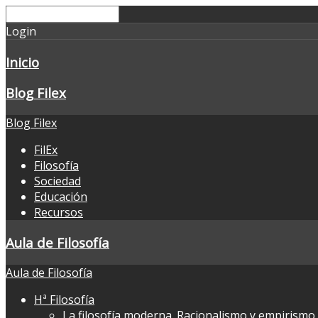
Login
Inicio
Blog Filex
Blog Filex
FilEx
Filosofía
Sociedad
Educación
Recursos
Aula de Filosofía
Aula de Filosofía
Hª Filosofía
La filosofía moderna. Racionalismo y empirismo