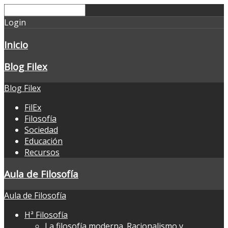
Login
Inicio
Blog Filex
Blog Filex
FilEx
Filosofía
Sociedad
Educación
Recursos
Aula de Filosofía
Aula de Filosofía
Hª Filosofía
La filosofía moderna. Racionalismo y