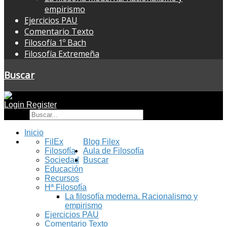
empirismo
Ejercicios PAU
Comentario Texto
Filosofía 1º Bach
Filosofía Extremeña
Buscar
Login
Register
Buscar
Inicio
FilEx
Blog Filex
Filosofía
Aula de Filosofía
Sociedad
Buscar
Educación
Recursos
Hª Filosofía
La filosofía moderna. Racionalismo y
empirismo
Ejercicios PAU
Comentario Texto