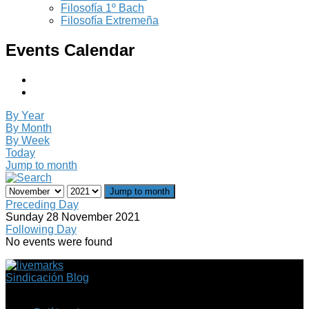
Filosofía 1º Bach
Filosofía Extremeña
Events Calendar
By Year
By Month
By Week
Today
Jump to month
Jump to month
Preceding Day
Sunday 28 November 2021
Following Day
No events were found
Sindicación Blog