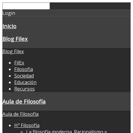
Login
Inicio
Blog Filex
Blog Filex
FilEx
Filosofía
Sociedad
Educación
Recursos
Aula de Filosofía
Aula de Filosofía
Hª Filosofía
La filosofía moderna. Racionalismo y