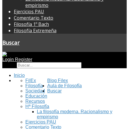
empirismo
Ejercicios PAU
Comentario Texto
Filosofía 1º Bach
Filosofía Extremeña
Buscar
Login
Register
Buscar
Inicio
FilEx
Blog Filex
Filosofía
Aula de Filosofía
Sociedad
Buscar
Educación
Recursos
Hª Filosofía
La filosofía moderna. Racionalismo y
empirismo
Ejercicios PAU
Comentario Texto