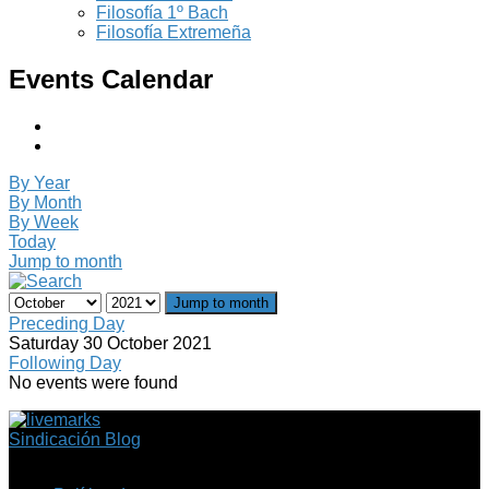
Filosofía 1º Bach
Filosofía Extremeña
Events Calendar
By Year
By Month
By Week
Today
Jump to month
Jump to month
Preceding Day
Saturday 30 October 2021
Following Day
No events were found
Sindicación Blog