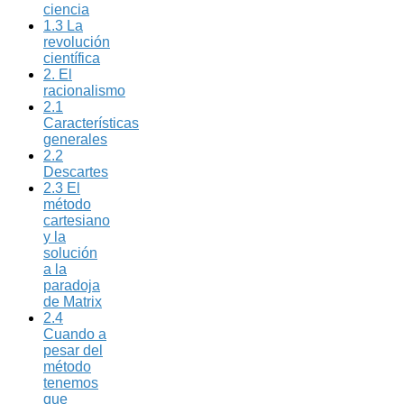
ciencia
1.3 La
revolución
científica
2. El
racionalismo
2.1
Características
generales
2.2
Descartes
2.3 El
método
cartesiano
y la
solución
a la
paradoja
de Matrix
2.4
Cuando a
pesar del
método
tenemos
que