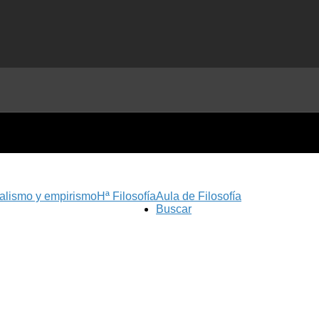
nalismo y empirismo
Hª Filosofía
Aula de Filosofía
Buscar