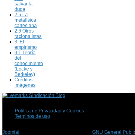
salvar la
duda
2.5 La
metafísica
cartesiana
2.6 Otros
racionalistas
3. El
empirismo
3.1 Teoría
del
conocimiento
(Locke y
Berkeley)
Créditos
imágenes
Sindicación Blog
Política de Privacidad y Cookies
Terminos de uso
Copyright © 2026 Fil.ex . Todos los derechos reservados.
Joomla!
es software libre, liberado bajo la
GNU General Public