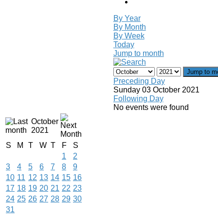
By Year
By Month
By Week
Today
Jump to month
Jump to m
Preceding Day
Sunday 03 October 2021
Following Day
No events were found
October
2021
S
M
T
W
T
F
S
1
2
3
4
5
6
7
8
9
10
11
12
13
14
15
16
17
18
19
20
21
22
23
24
25
26
27
28
29
30
31