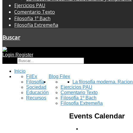
Ejercicios PAU
Comentario Texto
Filosofía 1º Bach
Filosofía Extremeña
Buscar
Login
Register
Buscar
Inicio
FilEx
Blog Filex
Filosofía
La filosofía moderna. Racio
Sociedad
Ejercicios PAU
Educación
Comentario Texto
Recursos
Filosofía 1º Bach
Filosofía Extremeña
Events Calendar