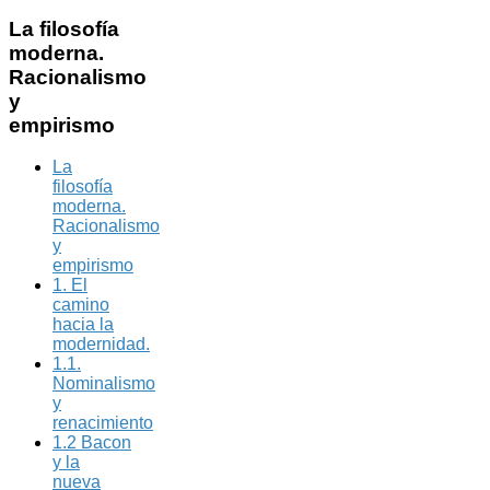
La
filosofía
moderna.
Racionalismo
y
empirismo
La
filosofía
moderna.
Racionalismo
y
empirismo
1. El
camino
hacia la
modernidad.
1.1.
Nominalismo
y
renacimiento
1.2 Bacon
y la
nueva