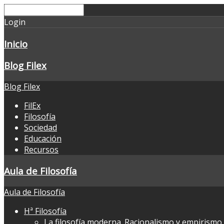
Login
Inicio
Blog Filex
Blog Filex
FilEx
Filosofía
Sociedad
Educación
Recursos
Aula de Filosofía
Aula de Filosofía
Hª Filosofía
La filosofía moderna. Racionalismo y empirismo