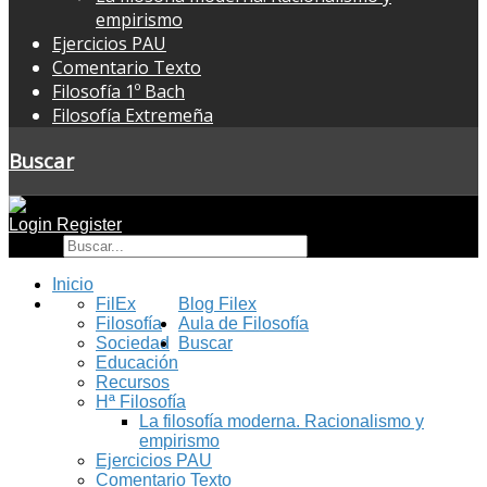
empirismo
Ejercicios PAU
Comentario Texto
Filosofía 1º Bach
Filosofía Extremeña
Buscar
Login
Register
Buscar
Inicio
FilEx
Blog Filex
Filosofía
Aula de Filosofía
Sociedad
Buscar
Educación
Recursos
Hª Filosofía
La filosofía moderna. Racionalismo y
empirismo
Ejercicios PAU
Comentario Texto