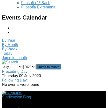
Filosofía 1º Bach
Filosofía Extremeña
Events Calendar
By Year
By Month
By Week
Today
Jump to month
Jump to month
Preceding Day
Thursday 09 July 2020
Following Day
No events were found
Sindicación Blog