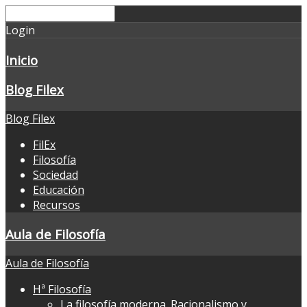
Login
Inicio
Blog Filex
Blog Filex
FilEx
Filosofía
Sociedad
Educación
Recursos
Aula de Filosofía
Aula de Filosofía
Hª Filosofía
La filosofía moderna. Racionalismo y